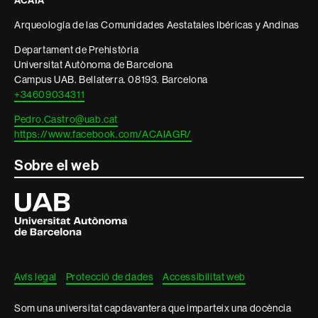
ACAIA
informació
Arqueología de las Comunidades Aestatales Ibéricas y Andinas
legal
Departament de Prehistòria
Universitat Autònoma de Barcelona
Campus UAB. Bellaterra. 08193. Barcelona
+34609034311
Pedro.Castro@uab.cat
https://www.facebook.com/ACAIAGR/
Sobre el web
Universitat
Autònoma
de
Barcelona
Avís legal
Protecció de dades
Accessibilitat web
Som una universitat capdavantera que imparteix una docència