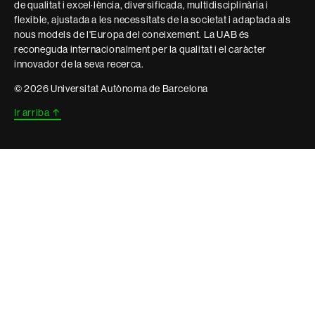
de qualitat i excel·lència, diversificada, multidisciplinària i
flexible, ajustada a les necessitats de la societat i adaptada als
nous models de l'Europa del coneixement. La UAB és
reconeguda internacionalment per la qualitat i el caràcter
innovador de la seva recerca.
© 2026 Universitat Autònoma de Barcelona
Ir arriba
↑