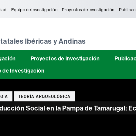
tònoma de Barcelona
idad
Equipo de investigación
Proyectos de investigación
Publicac
atales Ibéricas y Andinas
gación
Proyectos de investigación
Publica
 de Investigación
GIA
TEORÍA ARQUEOLÓGICA
ucción Social en la Pampa de Tamarugal: Eco