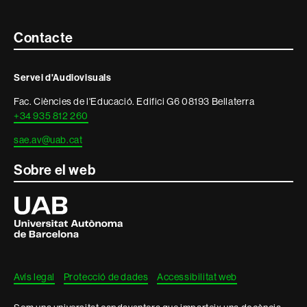
Contacte
Contacte
i
Servei d'Audiovisuals
informació
Fac. Ciències de l'Educació. Edifici G6 08193 Bellaterra
legal
+34 935 812 260
sae.av@uab.cat
Sobre el web
Universitat
Autònoma
de
Barcelona
Avís legal
Protecció de dades
Accessibilitat web