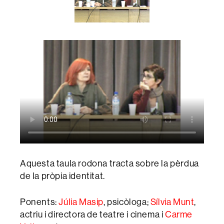
Aquesta taula rodona tracta sobre la pèrdua
de la pròpia identitat.
Ponents:
Júlia Masip
, psicòloga;
Sílvia Munt
,
actriu i directora de teatre i cinema i
Carme