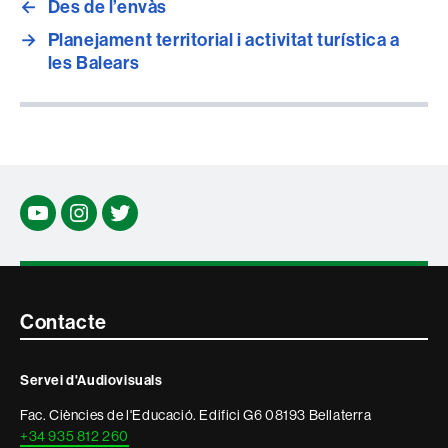
←
Des de l’envàs
→
Planejament territorial i activitat turística a
les Balears
Youtube
Insta
twitter
Contacte
Contacte
i
Servei d'Audiovisuals
informació
Fac. Ciències de l'Educació. Edifici G6 08193 Bellaterra
legal
+34 935 812 260