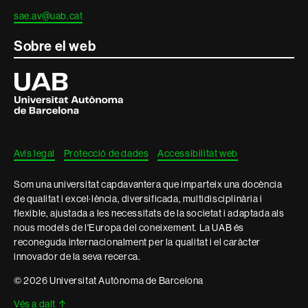
sae.av@uab.cat
Sobre el web
Universitat
Autònoma
de
Barcelona
Avís legal
Protecció de dades
Accessibilitat web
Som una universitat capdavantera que imparteix una docència
de qualitat i excel·lència, diversificada, multidisciplinària i
flexible, ajustada a les necessitats de la societat i adaptada als
nous models de l'Europa del coneixement. La UAB és
reconeguda internacionalment per la qualitat i el caràcter
innovador de la seva recerca.
© 2026 Universitat Autònoma de Barcelona
Vés a dalt
↑