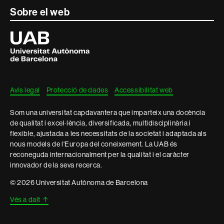
Sobre el web
Universitat
Autònoma
de
Barcelona
Avís legal
Protecció de dades
Accessibilitat web
Som una universitat capdavantera que imparteix una docència
de qualitat i excel·lència, diversificada, multidisciplinària i
flexible, ajustada a les necessitats de la societat i adaptada als
nous models de l'Europa del coneixement. La UAB és
reconeguda internacionalment per la qualitat i el caràcter
innovador de la seva recerca.
© 2026 Universitat Autònoma de Barcelona
Vés a dalt
↑