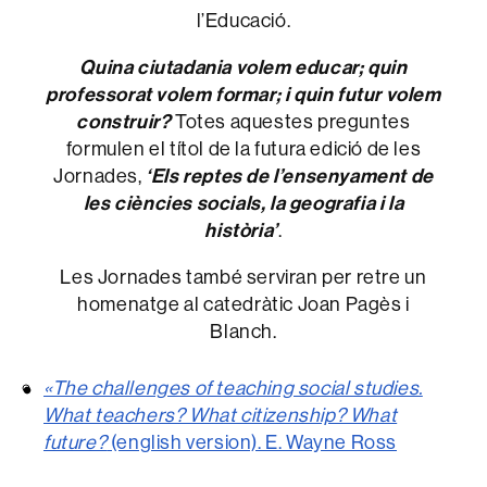
l’Educació.
Quina ciutadania volem educar; quin
professorat volem formar; i quin futur volem
construir?
Totes aquestes preguntes
formulen el títol de la futura edició de les
Jornades,
‘Els reptes de l’ensenyament de
les ciències socials, la geografia i la
història’
.
Les Jornades també serviran per retre un
homenatge al catedràtic Joan Pagès i
Blanch.
«The challenges of teaching social studies.
What teachers? What citizenship? What
future?
(english version). E. Wayne Ross