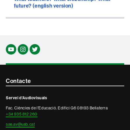
future? (english version)
Youtube
Insta
twitter
Contacte
Contacte
i
Servei d'Audiovisuals
informació
Fac. Ciències de l'Educació. Edifici G6 08193 Bellaterra
legal
+34 935 812 260
sae.av@uab.cat