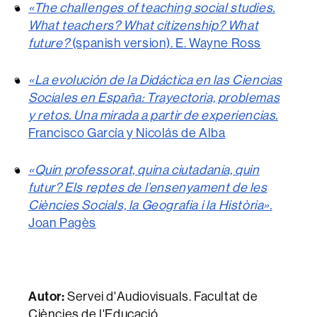
«The challenges of teaching social studies.
What teachers? What citizenship? What
future?
(spanish version). E. Wayne Ross
«La evolución de la Didáctica en las Ciencias
Sociales en España: Trayectoria, problemas
y retos. Una mirada a partir de experiencias.
Francisco García y Nicolás de Alba
«Quin professorat, quina ciutadania, quin
futur? Els reptes de l’ensenyament de les
Ciències Socials, la Geografia i la Història».
Joan Pagès
Autor:
Servei d'Audiovisuals. Facultat de
Ciències de l'Educació