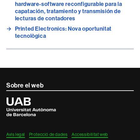
hardware-software reconfigurable para la
capatación, tratamiento y transmisión de
lecturas de contadores
→
Printed Electronics: Nova oportunitat
tecnològica
Contacte
Sobre el web
i
Universitat
Autònoma
informació
de
Barcelona
legal
Avís legal
Protecció de dades
Accessibilitat web