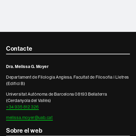
Contacte
Contacte
i
Dra. Melissa G. Moyer
informació
Departament de Filologia Anglesa. Facultat de Filosofia i Lletres
legal
(Edifici B)
Universitat Autònoma de Barcelona 08193 Bellaterra
(Cerdanyola del Vallès)
+34 935 812 326
melissa.moyer@uab.cat
Sobre el web