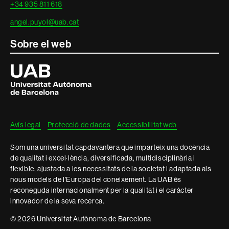
+34 935 811 618
angel.puyol@uab.cat
Sobre el web
Universitat
Autònoma
de
Barcelona
Avís legal
Protecció de dades
Accessibilitat web
Som una universitat capdavantera que imparteix una docència
de qualitat i excel·lència, diversificada, multidisciplinària i
flexible, ajustada a les necessitats de la societat i adaptada als
nous models de l'Europa del coneixement. La UAB és
reconeguda internacionalment per la qualitat i el caràcter
innovador de la seva recerca.
© 2026 Universitat Autònoma de Barcelona