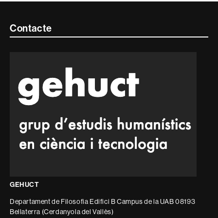
Contacte
Contacte
i
informació
legal
GEHUCT
Departament de Filosofia Edifici B Campus de la UAB 08193
Bellaterra (Cerdanyola del Vallès)