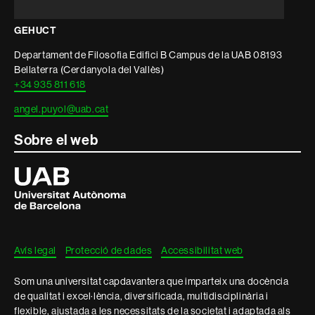
GEHUCT
Departament de Filosofia Edifici B Campus de la UAB 08193
Bellaterra (Cerdanyola del Vallès)
+34 935 811 618
angel.puyol@uab.cat
Sobre el web
Universitat
Autònoma
de
Barcelona
Avís legal
Protecció de dades
Accessibilitat web
Som una universitat capdavantera que imparteix una docència
de qualitat i excel·lència, diversificada, multidisciplinària i
flexible, ajustada a les necessitats de la societat i adaptada als