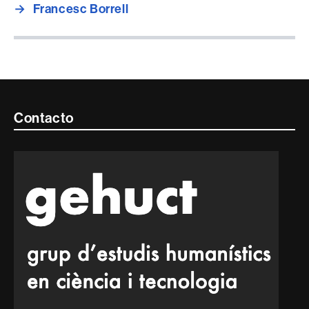
→
Francesc Borrell
Contacte
Contacto
i
informació
legal