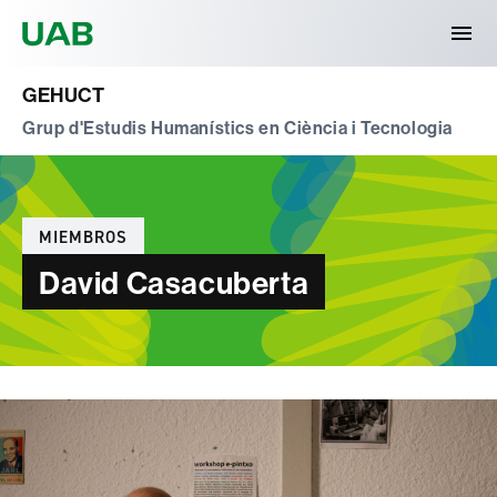
Universitat Autònoma de Barcelona
GEHUCT
Grup d'Estudis Humanístics en Ciència i Tecnologia
Categorías
MIEMBROS
David Casacuberta