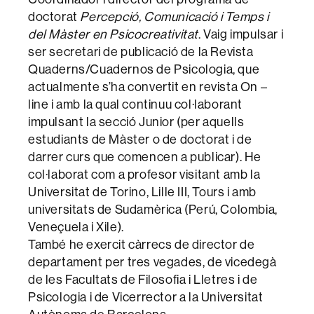
doctorat
Percepció, Comunicació i Temps i
del Màster en Psicocreativitat
. Vaig impulsar i
ser secretari de publicació de la Revista
Quaderns/Cuadernos de Psicologia, que
actualmente s’ha convertit en revista On –
line i amb la qual continuu col·laborant
impulsant la secció Junior (per aquells
estudiants de Màster o de doctorat i de
darrer curs que comencen a publicar). He
col·laborat com a profesor visitant amb la
Universitat de Torino, Lille III, Tours i amb
universitats de Sudamèrica (Perú, Colombia,
Veneçuela i Xile).
També he exercit càrrecs de director de
departament per tres vegades, de vicedegà
de les Facultats de Filosofia i Lletres i de
Psicologia i de Vicerrector a la Universitat