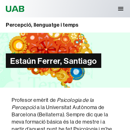
Universitat Autònoma de Barcelona
Percepció, llenguatge i temps
Estaún Ferrer, Santiago
Profesor emèrit de
Psicologia de la
Percepció
a la Universitat Autònoma de
Barcelona (Bellaterra). Sempre dic que la
meva formació básica és la de mestre i a
partir d’aquest punt he fet Psicologia i m’he