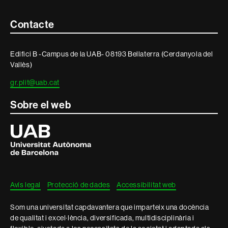
Contacte
Contacte
i
Edifici B -Campus de la UAB- 08193 Bellaterra (Cerdanyola del
informació
Vallès)
legal
gr.plit@uab.cat
Sobre el web
Universitat
Autònoma
de
Barcelona
Avís legal
Protecció de dades
Accessibilitat web
Som una universitat capdavantera que imparteix una docència
de qualitat i excel·lència, diversificada, multidisciplinària i