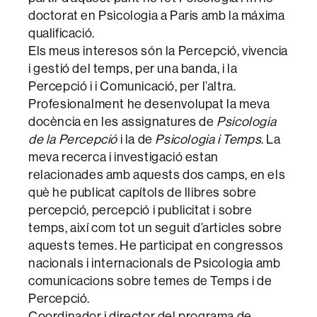
doctorat en Psicologia a Paris amb la máxima
qualificació.
Els meus interesos són la Percepció, vivencia
i gestió del temps, per una banda, i la
Percepció i i Comunicació, per l’altra.
Profesionalment he desenvolupat la meva
docència en les assignatures de
Psicologia
de la Percepció
i la de
Psicologia i Temps
. La
meva recerca i investigació estan
relacionades amb aquests dos camps, en els
què he publicat capítols de llibres sobre
percepció, percepció i publicitat i sobre
temps, així com tot un seguit d’articles sobre
aquests temes. He participat en congressos
nacionals i internacionals de Psicologia amb
comunicacions sobre temes de Temps i de
Percepció.
Coordinador i director del programa de