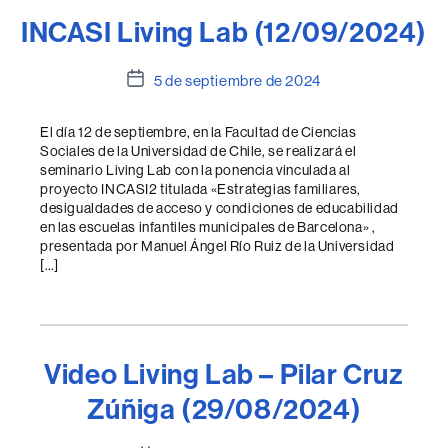
INCASI Living Lab (12/09/2024)
Fecha
5 de septiembre de 2024
de
la
El día 12 de septiembre, en la Facultad de Ciencias
entrada
Sociales de la Universidad de Chile, se realizará el
seminario Living Lab con la ponencia vinculada al
proyecto INCASI2 titulada «Estrategias familiares,
desigualdades de acceso y condiciones de educabilidad
en las escuelas infantiles municipales de Barcelona» ,
presentada por Manuel Ángel Río Ruiz de la Universidad
[…]
Video Living Lab – Pilar Cruz
Zúñiga (29/08/2024)