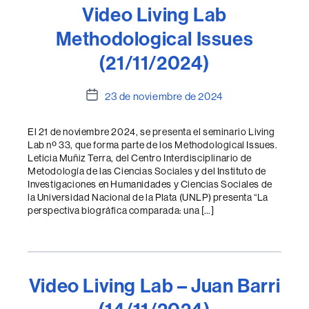
Video Living Lab
Methodological Issues
(21/11/2024)
Fecha
23 de noviembre de 2024
de
la
El 21 de noviembre 2024, se presenta el seminario Living
entrada
Lab nº 33, que forma parte de los Methodological Issues.
Leticia Muñiz Terra, del Centro Interdisciplinario de
Metodología de las Ciencias Sociales y del Instituto de
Investigaciones en Humanidades y Ciencias Sociales de
la Universidad Nacional de la Plata (UNLP) presenta “La
perspectiva biográfica comparada: una […]
Video Living Lab – Juan Barri