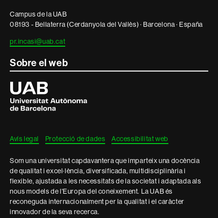
Campus de la UAB
08193 - Bellaterra (Cerdanyola del Vallès) · Barcelona · España
pr.incasi@uab.cat
Sobre el web
Universitat
Autònoma
de
Barcelona
Avís legal
Protecció de dades
Accessibilitat web
Som una universitat capdavantera que imparteix una docència
de qualitat i excel·lència, diversificada, multidisciplinària i
flexible, ajustada a les necessitats de la societat i adaptada als
nous models de l'Europa del coneixement. La UAB és
reconeguda internacionalment per la qualitat i el caràcter
innovador de la seva recerca.