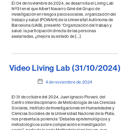
la
El 04 de noviembre de 2024, se desarrolla el Living Lab
entrada
Nº31 en el que Albert Navarro Giné del Grupo de
investigación en riesgos psicosociales, organización del
trabajo y salud (POWAH) de la Universitat Autònoma de
Barcelona (UAB), presentó “Organización del trabajo y
salud: la participación directa de las personas
asalariadas, ¿mejora su estado de […]
Video Living Lab (31/10/2024)
Fecha
4 de noviembre de 2024
de
la
El 31 de octubre del 2024, Juan Ignacio Piovani, del
entrada
Centro Interdisciplinario de Metodología de las Ciencias
Sociales, Instituto de Investigaciones en Humanidades y
Ciencias Sociales de la Universidad Nacional de la Plata,
nos presenta la ponencia “Debates epistemológicos y
metodológicos sobre comparación e investigación
social”, parte de la sería Methodological Issues, que