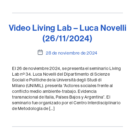
Video Living Lab – Luca Novelli
(26/11/2024)
Fecha
28 de noviembre de 2024
de
la
El 26 de noviembre 2024, se presenta el seminario Living
entrada
Lab nº 34. Luca Novelli del Dipartimento di Scienze
Sociali e Politiche de la Università degli Studi di
Milano (UNIMIL). presenta “Actores sociales frente al
conflicto medio ambiente-trabajo. Evidencia
transnacional de Italia, Países Bajos y Argentina”. El
seminario fue organizado por el Centro Interdisciplinario
de Metodología de […]