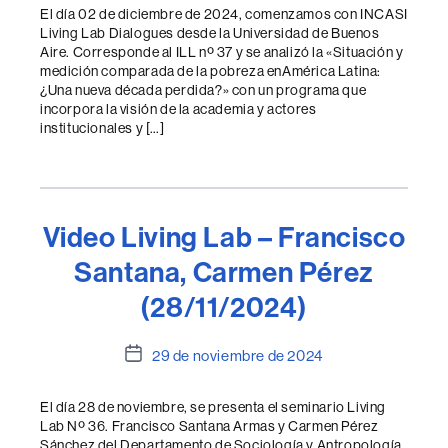
la
El día 02 de diciembre de 2024, comenzamos con INCASI
entrada
Living Lab Dialogues desde la Universidad de Buenos
Aire. Corresponde al ILL nº 37 y se analizó la «Situación y
medición comparada de la pobreza enAmérica Latina:
¿Una nueva década perdida?» con un programa que
incorpora la visión de la academia y actores
institucionales y […]
Video Living Lab – Francisco
Santana, Carmen Pérez
(28/11/2024)
Fecha
29 de noviembre de 2024
de
la
El día 28 de noviembre, se presenta el seminario Living
entrada
Lab Nº 36. Francisco Santana Armas y Carmen Pérez
Sánchez del Departamento de Sociología y Antropología