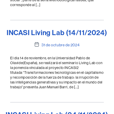
corresponde al […]
INCASI Living Lab (14/11/2024)
Fecha
31 de octubre de 2024
de
la
El día 14 de noviembre, en la Universidad Pablo de
entrada
Olavide(España), se realizará el seminario Living Lab con
la ponencia vinculada al proyecto INCASI2
titulada “Transformaciones tecnológicas en el capitalismo
y recomposición de la fuerza de trabajo: la irrupción de
las inteligencias generativas y su impacto en el mundo del
trabajo” presenta Juan Manuel Barri, de […]