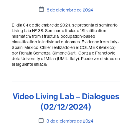
Fecha
5 de diciembre de 2024
de
la
El día 04 de diciembre de 2024, se presenta el seminario
entrada
Living Lab Nº 38. Seminario titulado “Stratification
mismatch: from structural occupation-based
classification to individual outcomes. Evidence from Italy-
Spain-Mexico-Chile” realizado en el COLMEX (México)
por Renata Semenza, Simone Sarti, Gonzalo Franetovic
de la University of Milan (UMIL-Italy). Puede ver el video en
el siguiente enlace:
Video Living Lab – Dialogues
(02/12/2024)
Fecha
3 de diciembre de 2024
de