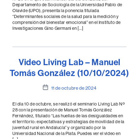
Departamento de Sociología de la Universidad Pablo de
Olavide (UPO), presenta la ponencia titulada
“Determinantes sociales de la salud para la medición y
comprensión del bienestar emocional” en el Instituto de
Investigaciones Gino Germani en […]
Video Living Lab – Manuel
Tomás González (10/10/2024)
Fecha
11 de octubre de 2024
de
la
El día 10 de octubre, se realizó el seminario Living Lab Nº
entrada
28 con la presentación de Manuel Tomás González
Fernández, titulado “Las huellas de las desigualdades en
el territorio: expectativas y estrategias de movilidad de la
juventud rural en Andalucía” y organizado por la
Universidad Nacional de la Plata. Puedes ver el video en