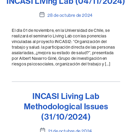
INCASI Living Lab (04/11/2024)
Fecha
28 de octubre de 2024
de
la
El día 01 de noviembre, en la Universidad de Chile, se
entrada
realizará el seminario Living Lab con las ponencias
vinculadas al proyecto INCASI2: “Organización del
trabajo y salud: la participación directa de las personas
asalariadas, ¿mejora su estado de salud?”, presentada
por Albert Navarro Giné, Grupo de investigación en
riesgos psicosociales, organización del trabajo y […]
INCASI Living Lab
Methodological Issues
(31/10/2024)
Fecha
21 de octubre de 2024