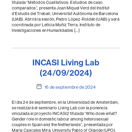
titulada “Métodos Cualitativos: Estudios de caso
comparados”, presenta Joan Miquel Verd del Institut
d’Estudis del Treball, Universitat Autónoma de Barcelona
(UAB). Abrirá la sesión, Pedro López-Roldán (UAB) y será
coordinada por Leticia Muñiz Terra, Instituto de
Investigaciones en Humanidades […]
INCASI Living Lab
(24/09/2024)
Fecha
16 de septiembre de 2024
de
la
El día 24 de septiembre, en la Universidad de Amsterdam,
entrada
se realizará el seminario Living Lab con la ponencia
vinculada al proyecto INCASI2 titulada “Who does what?
Gender role in domestic labour among heterosexual
couples in Spain and the Netherlands”, presentada por
María Cascales Mira: University Pablo of Olavide (UPO).