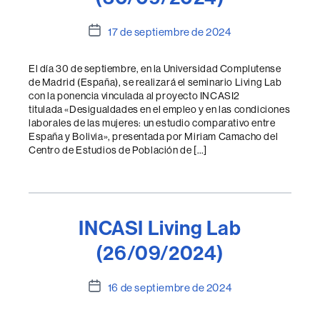
Fecha
17 de septiembre de 2024
de
la
El día 30 de septiembre, en la Universidad Complutense
entrada
de Madrid (España), se realizará el seminario Living Lab
con la ponencia vinculada al proyecto INCASI2
titulada «Desigualdades en el empleo y en las condiciones
laborales de las mujeres: un estudio comparativo entre
España y Bolivia», presentada por Miriam Camacho del
Centro de Estudios de Población de […]
INCASI Living Lab
(26/09/2024)
Fecha
16 de septiembre de 2024
de
la