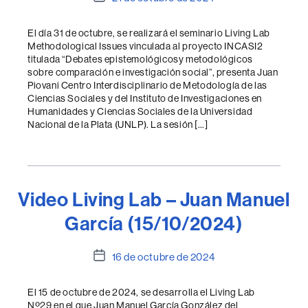
de
la
El día 31 de octubre, se realizará el seminario Living Lab
entrada
Methodological Issues vinculada al proyecto INCASI2
titulada “Debates epistemológicosy metodológicos
sobre comparación e investigación social”, presenta Juan
Piovani Centro Interdisciplinario de Metodología de las
Ciencias Sociales y del Instituto de Investigaciones en
Humanidades y Ciencias Sociales de la Universidad
Nacional de la Plata (UNLP). La sesión […]
Video Living Lab – Juan Manuel
García (15/10/2024)
Fecha
16 de octubre de 2024
de
la
El 15 de octubre de 2024, se desarrolla el Living Lab
entrada
Nº29 en el que Juan Manuel García González del