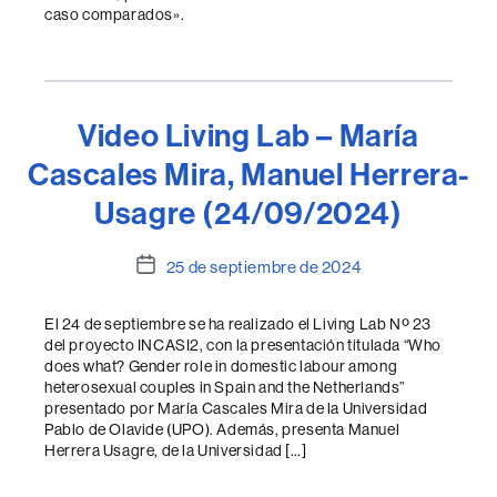
caso comparados».
Video Living Lab – María
Cascales Mira, Manuel Herrera-
Usagre (24/09/2024)
Fecha
25 de septiembre de 2024
de
la
El 24 de septiembre se ha realizado el Living Lab Nº 23
entrada
del proyecto INCASI2, con la presentación titulada “Who
does what? Gender role in domestic labour among
heterosexual couples in Spain and the Netherlands”
presentado por María Cascales Mira de la Universidad
Pablo de Olavide (UPO). Además, presenta Manuel
Herrera Usagre, de la Universidad […]