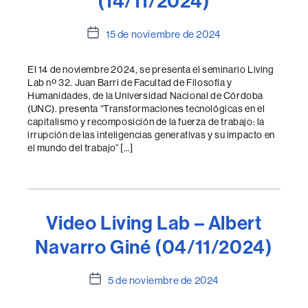
(14/11/2024)
Fecha
15 de noviembre de 2024
de
la
El 14 de noviembre 2024, se presenta el seminario Living
entrada
Lab nº 32. Juan Barri de Facultad de Filosofía y
Humanidades, de la Universidad Nacional de Córdoba
(UNC). presenta “Transformaciones tecnológicas en el
capitalismo y recomposición de la fuerza de trabajo: la
irrupción de las inteligencias generativas y su impacto en
el mundo del trabajo” […]
Video Living Lab – Albert
Navarro Giné (04/11/2024)
Fecha
5 de noviembre de 2024
de