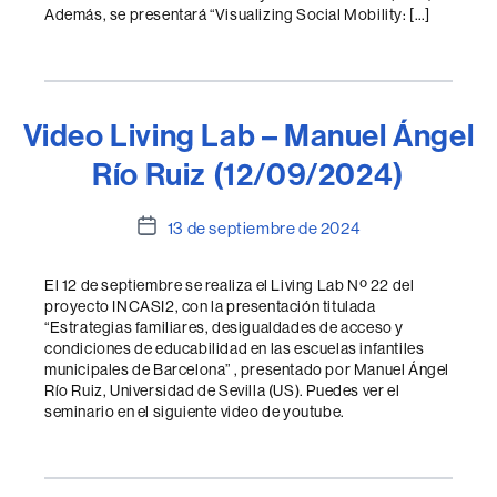
Además, se presentará “Visualizing Social Mobility: […]
Video Living Lab – Manuel Ángel
Río Ruiz (12/09/2024)
Fecha
13 de septiembre de 2024
de
la
El 12 de septiembre se realiza el Living Lab Nº 22 del
entrada
proyecto INCASI2, con la presentación titulada
“Estrategias familiares, desigualdades de acceso y
condiciones de educabilidad en las escuelas infantiles
municipales de Barcelona” , presentado por Manuel Ángel
Río Ruiz, Universidad de Sevilla (US). Puedes ver el
seminario en el siguiente video de youtube.