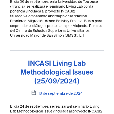
El día 26 de septiembre, en la Universidad de Toulouse
entrada
(Francia), se realizará el seminario Living Lab con la
ponencia vinculada al proyecto INCASI2
titulada “»Comparando abordajes de la relación
Fronteras-Migración desde Bolivia y Francia: Bases para
emprender el diálogo» presentada por Alejandra Ramírez
del Centro de Estudios Superiores Universitarios,
Universidad Mayor de San Simón (UMSS). […]
INCASI Living Lab
Methodological Issues
(25/09/2024)
Fecha
16 de septiembre de 2024
de
la
El día 24 de septiembre, se realizará el seminario Living
entrada
Lab Methodological Issue vinculada al proyecto INCASI2