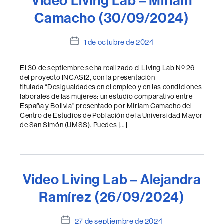
Video Living Lab – Miriam
Camacho (30/09/2024)
Fecha
1 de octubre de 2024
de
la
El 30 de septiembre se ha realizado el Living Lab Nº 26
entrada
del proyecto INCASI2, con la presentación
titulada “Desigualdades en el empleo y en las condiciones
laborales de las mujeres: un estudio comparativo entre
España y Bolivia” presentado por Miriam Camacho del
Centro de Estudios de Población de la Universidad Mayor
de San Simón (UMSS). Puedes […]
Video Living Lab – Alejandra
Ramírez (26/09/2024)
Fecha
27 de septiembre de 2024