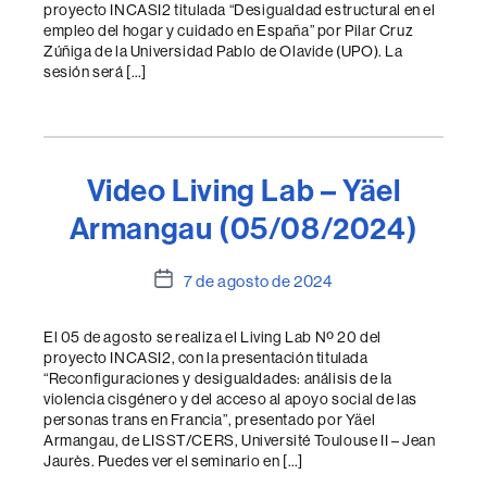
proyecto INCASI2 titulada “Desigualdad estructural en el
empleo del hogar y cuidado en España” por Pilar Cruz
Zúñiga de la Universidad Pablo de Olavide (UPO). La
sesión será […]
Video Living Lab – Yäel
Armangau (05/08/2024)
Fecha
7 de agosto de 2024
de
la
El 05 de agosto se realiza el Living Lab Nº 20 del
entrada
proyecto INCASI2, con la presentación titulada
“Reconfiguraciones y desigualdades: análisis de la
violencia cisgénero y del acceso al apoyo social de las
personas trans en Francia”, presentado por Yäel
Armangau, de LISST/CERS, Université Toulouse II – Jean
Jaurès. Puedes ver el seminario en […]