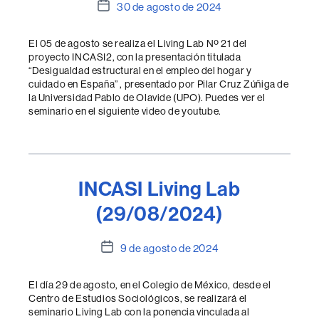
Fecha
30 de agosto de 2024
de
la
El 05 de agosto se realiza el Living Lab Nº 21 del
entrada
proyecto INCASI2, con la presentación titulada
“Desigualdad estructural en el empleo del hogar y
cuidado en España” , presentado por Pilar Cruz Zúñiga de
la Universidad Pablo de Olavide (UPO). Puedes ver el
seminario en el siguiente video de youtube.
INCASI Living Lab
(29/08/2024)
Fecha
9 de agosto de 2024
de
la
El día 29 de agosto, en el Colegio de México, desde el
entrada
Centro de Estudios Sociológicos, se realizará el
seminario Living Lab con la ponencia vinculada al