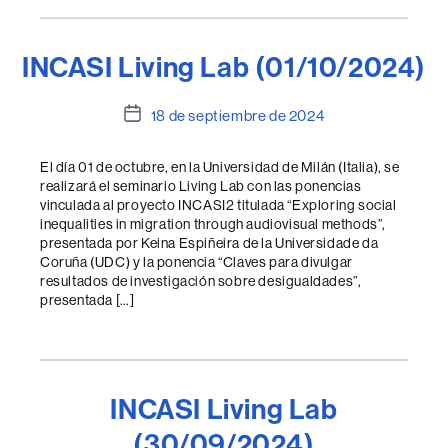
INCASI Living Lab (01/10/2024)
Fecha
18 de septiembre de 2024
de
la
El día 01 de octubre, en la Universidad de Milán (Italia), se
entrada
realizará el seminario Living Lab con las ponencias
vinculada al proyecto INCASI2 titulada “Exploring social
inequalities in migration through audiovisual methods”,
presentada por Keina Espiñeira de la Universidade da
Coruña (UDC) y la ponencia “Claves para divulgar
resultados de investigación sobre desigualdades”,
presentada […]
INCASI Living Lab
(30/09/2024)