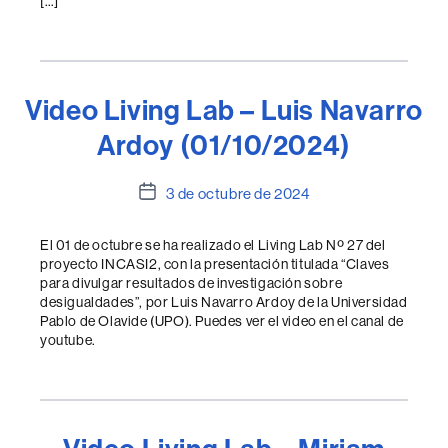
[…]
Video Living Lab – Luis Navarro
Ardoy (01/10/2024)
Fecha
3 de octubre de 2024
de
la
El 01 de octubre se ha realizado el Living Lab Nº 27 del
entrada
proyecto INCASI2, con la presentación titulada “Claves
para divulgar resultados de investigación sobre
desigualdades”, por Luis Navarro Ardoy de la Universidad
Pablo de Olavide (UPO). Puedes ver el video en el canal de
youtube.