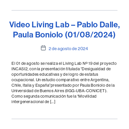
Video Living Lab – Pablo Dalle,
Paula Boniolo (01/08/2024)
Fecha
2 de agosto de 2024
de
la
El 01 de agosto se realiza el Living Lab Nº 19 del proyecto
entrada
INCASI2, con la presentación titulada “Desigualdad de
oportunidades educativas y de logro de estatus
ocupacional. Un estudio comparativo entre Argentina,
Chile, Italia y España”presentado por Paula Boniolo de la
Universidad de Buenos Aires (IIGG-UBA-CONICET).
Como segunda comunicación fue la “Movilidad
intergeneracional de […]