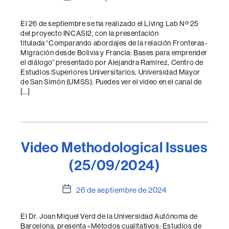
de
la
El 26 de septiembre se ha realizado el Living Lab Nº 25
entrada
del proyecto INCASI2, con la presentación
titulada “Comparando abordajes de la relación Fronteras-
Migración desde Bolivia y Francia: Bases para emprender
el diálogo” presentado por Alejandra Ramírez, Centro de
Estudios Superiores Universitarios, Universidad Mayor
de San Simón (UMSS). Puedes ver el video en el canal de
[…]
Video Methodological Issues
(25/09/2024)
Fecha
26 de septiembre de 2024
de
la
El Dr. Joan Miquel Verd de la Universidad Autónoma de
entrada
Barcelona, presenta «Métodos cualitativos: Estudios de