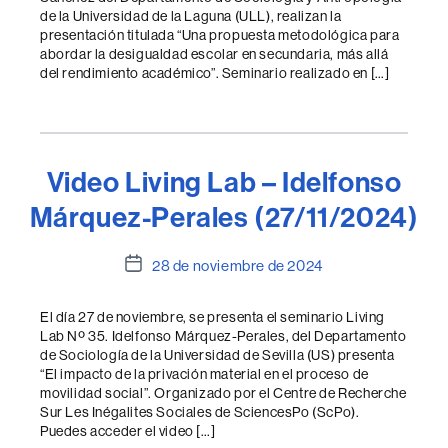
de la Universidad de la Laguna (ULL), realizan la
presentación titulada “Una propuesta metodológica para
abordar la desigualdad escolar en secundaria, más allá
del rendimiento académico”. Seminario realizado en […]
Video Living Lab – Idelfonso
Márquez-Perales (27/11/2024)
Fecha
28 de noviembre de 2024
de
la
El día 27 de noviembre, se presenta el seminario Living
entrada
Lab Nº 35. Idelfonso Márquez-Perales, del Departamento
de Sociología de la Universidad de Sevilla (US) presenta
“El impacto de la privación material en el proceso de
movilidad social”. Organizado por el Centre de Recherche
Sur Les Inégalites Sociales de SciencesPo (ScPo).
Puedes acceder el video […]