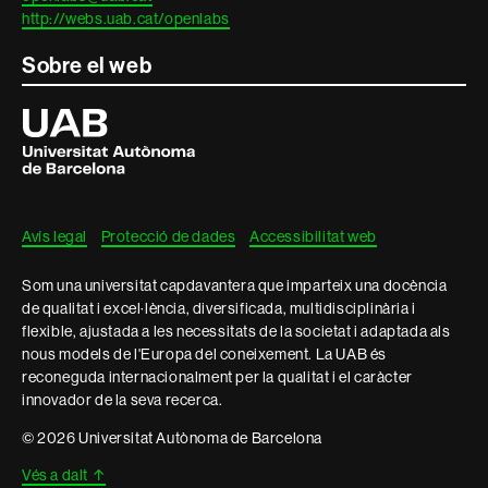
http://webs.uab.cat/openlabs
Sobre el web
Universitat
Autònoma
de
Barcelona
Avís legal
Protecció de dades
Accessibilitat web
Som una universitat capdavantera que imparteix una docència
de qualitat i excel·lència, diversificada, multidisciplinària i
flexible, ajustada a les necessitats de la societat i adaptada als
nous models de l'Europa del coneixement. La UAB és
reconeguda internacionalment per la qualitat i el caràcter
innovador de la seva recerca.
© 2026 Universitat Autònoma de Barcelona
Vés a dalt
↑