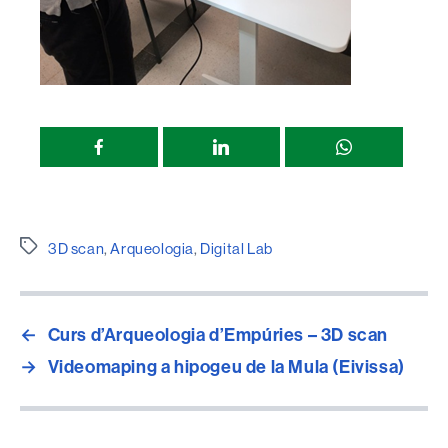
Compartir
esta
página
Etiquetes
3D scan
,
Arqueologia
,
Digital Lab
←
Curs d’Arqueologia d’Empúries – 3D scan
→
Videomaping a hipogeu de la Mula (Eivissa)