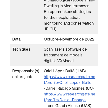
Archaeological Wooden Pile-
Dwelling in Mediterranean
European lakes: strategies
for their exploitation,
monitoring and conservation.
JPICH)
Data
Octubre-Novembre de 2022
Tècniques
Scan làser i software de
tractament de models
digitals VXModel.
Responsabe(s)
Oriol López Bultó (UAB)
del projecte
https://www.researchgate.ne
t/profile/Oriol-Lopez-Bulto
-Daniel Rábago Gómez (UC)
https://www.researchgate.ne
t/profile/Daniel-Rabago
-Irene García Alonso (UAB)