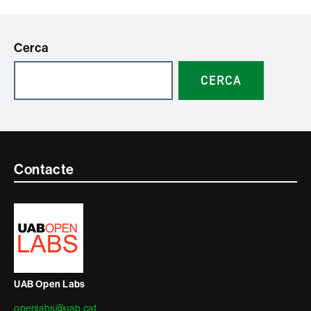
Cerca
CERCA
Contacte
Contacte
i
informació
legal
UAB Open Labs
openlabs@uab.cat