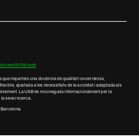
Accessibilitat web
que imparteix una docència de qualitat i excel·lència,
 flexible, ajustada a les necessitats de la societat i adaptada als
eixement. La UAB és reconeguda internacionalment per la
e la seva recerca.
 Barcelona