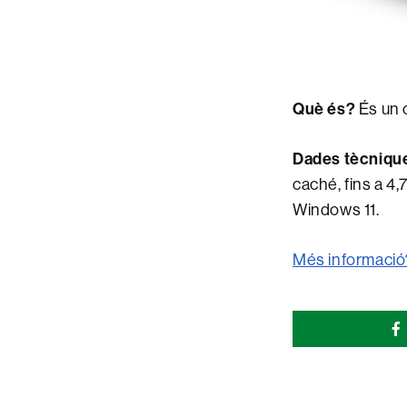
Què és?
És un o
Dades tècniqu
caché, fins a 4,
Windows 11.
Més informació
Comparti
esta
página