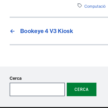
Etiquetes
Computació
←
Bookeye 4 V3 Kiosk
Cerca
CERCA