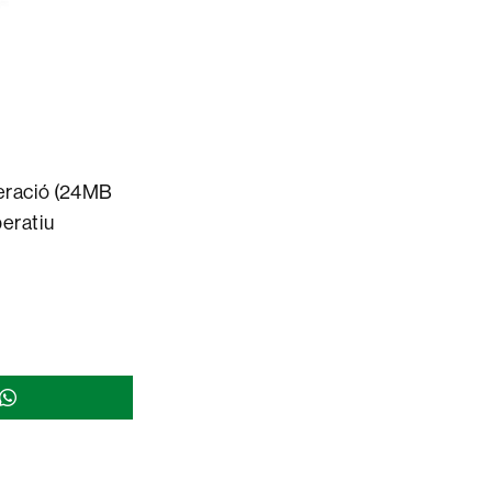
eració (24MB
peratiu