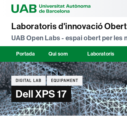
Universitat Au
Laboratoris d'innovació Ober
UAB Open Labs - espai obert per les
Portada
Qui som
Laboratoris
Categories
DIGITAL LAB
EQUIPAMENT
Dell XPS 17