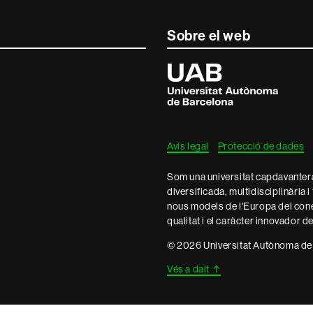
Sobre el web
Universitat
Autònoma
de
Barcelona
Avís legal
Protecció de dades
Som una universitat capdavantera 
diversificada, multidisciplinària i
nous models de l'Europa del con
qualitat i el caràcter innovador d
© 2026 Universitat Autònoma de
Vés a dalt
↑