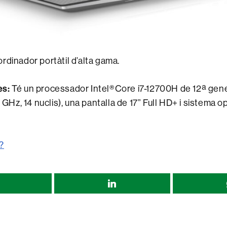
rdinador portàtil d’alta gama.
es:
Té un processador Intel®Core i7-12700H de 12ª gen
7 GHz, 14 nuclis), una pantalla de 17” Full HD+ i sistema o
?
r