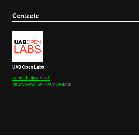
Contacte
Contacte
i
informació
legal
UAB Open Labs
openlabs@uab.cat
http://webs.uab.cat/openlabs