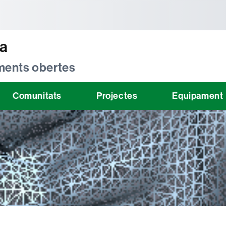
tònoma de Barcelona
ta
 ments obertes
Comunitats
Projectes
Equipament