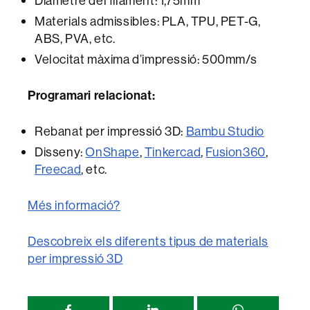
Diàmetre del filament: 1,75mm
Materials admissibles: PLA, TPU, PET-G,
ABS, PVA, etc.
Velocitat màxima d’impressió: 500mm/s
Programari relacionat:
Rebanat per impressió 3D:
Bambu Studio
Disseny:
OnShape
,
Tinkercad
,
Fusion360
,
Freecad
, etc.
Més informació?
Descobreix els diferents tipus de materials
per impressió 3D