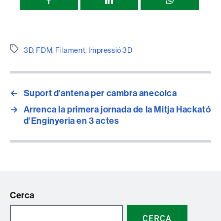
Compartir
esta
página
Etiquetes
3D
,
FDM
,
Filament
,
Impressió 3D
←
Suport d’antena per cambra anecoica
→
Arrenca la primera jornada de la Mitja Hackató
d’Enginyeria en 3 actes
Cerca
CERCA