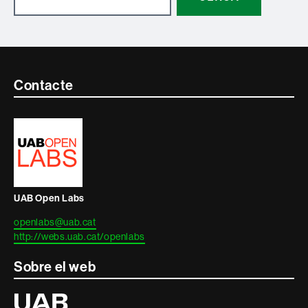
Contacte
Contacte
i
informació
legal
UAB Open Labs
openlabs@uab.cat
http://webs.uab.cat/openlabs
Sobre el web
Universitat
Autònoma