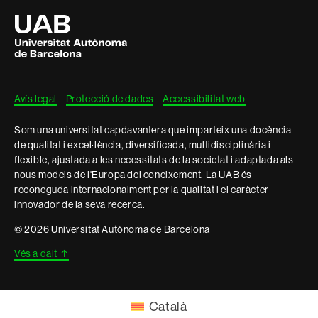
Universitat
Autònoma
de
Barcelona
Avís legal
Protecció de dades
Accessibilitat web
Som una universitat capdavantera que imparteix una docència
de qualitat i excel·lència, diversificada, multidisciplinària i
flexible, ajustada a les necessitats de la societat i adaptada als
nous models de l'Europa del coneixement. La UAB és
reconeguda internacionalment per la qualitat i el caràcter
innovador de la seva recerca.
© 2026 Universitat Autònoma de Barcelona
Vés a dalt
↑
Català