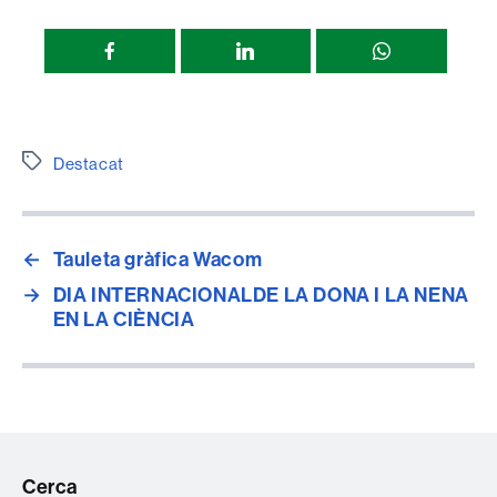
Compartir
esta
página
Etiquetes
Destacat
←
Tauleta gràfica Wacom
→
DIA INTERNACIONALDE LA DONA I LA NENA
EN LA CIÈNCIA
Cerca