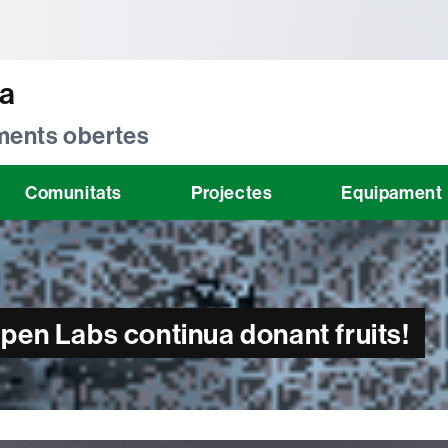
tònoma de Barcelona
ta
 ments obertes
Comunitats
Projectes
Equipament
pen Labs continua donant fruits!