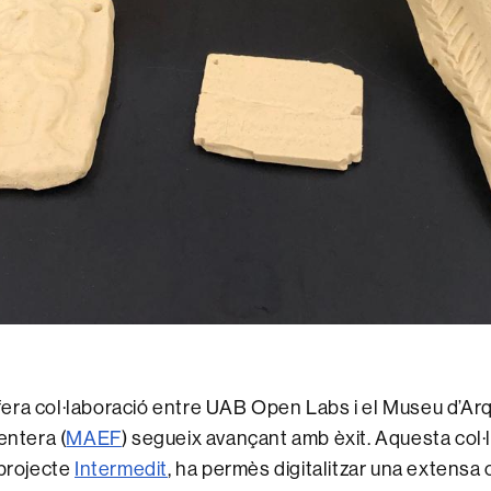
ctífera col·laboració entre UAB Open Labs i el Museu d’Ar
entera (
MAEF
) segueix avançant amb èxit. Aquesta col·
 projecte
Intermedit
, ha permès digitalitzar una extensa 