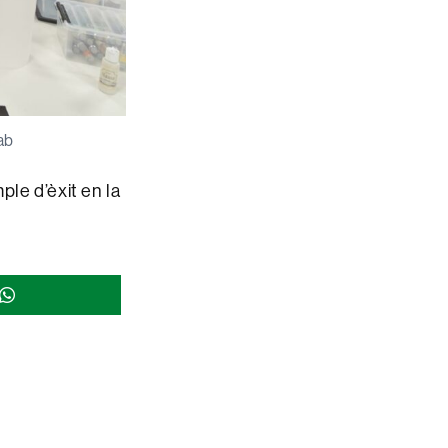
ab
le d’èxit en la