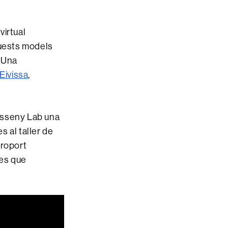
virtual
quests models
. Una
Eivissa
,
Disseny Lab una
 al taller de
eroport
les que