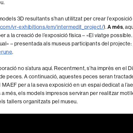
u.
models 3D resultants s’han utilitzat per crear l’exposició 
rt.com/vr-exhibitions/em/intermedit_project/
).
A més
, a
er a la creació de l’exposició física – «El viatge possible
tual» – presentada als museus participants del projecte:
érune
.
laboració no s’atura aquí. Recentment, s’ha imprès en el 
 de peces. A continuació, aquestes peces seran tractades
 MAEF per a la seva exposició en un espai dedicat a l’a
s a més, els models impresos serviran per realitzar motl
 els tallers organitzats pel museu.