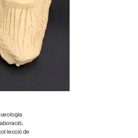
queologia
laboració,
col·lecció de