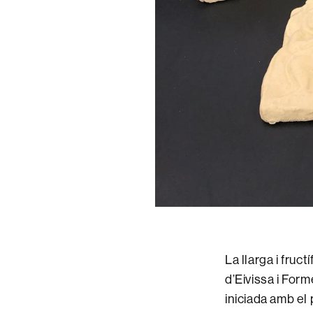
La llarga i fru
d’Eivissa i Form
iniciada amb el