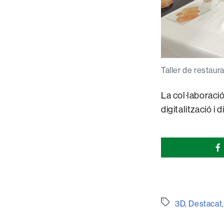
Taller de restaur
La col·laboraci
digitalització i 
Comparti
esta
página
Etiquetes
3D
,
Destacat