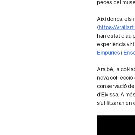
peces del muse
Així doncs, els 
(
https://vralla
han estat clau p
experiència vir
Empúries
i
Ens
Ara bé, la col·
nova col·lecció
conservació del
d’Eivissa. A mé
s’utilitzaran en