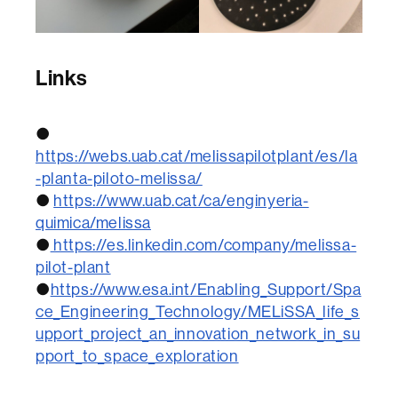
Links
●
https://webs.uab.cat/melissapilotplant/es/la
-planta-piloto-melissa/
●
https://www.uab.cat/ca/enginyeria-
quimica/melissa
●
https://es.linkedin.com/company/melissa-
pilot-plant
●
https://www.esa.int/Enabling_Support/Spa
ce_Engineering_Technology/MELiSSA_life_s
upport_project_an_innovation_network_in_su
pport_to_space_exploration