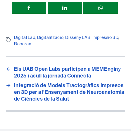
Compartir
esta
página
Digital Lab
,
Digitalització
,
Disseny LAB
,
Impressió 3D
,
Etiquetes
Recerca
←
Els UAB Open Labs participen a MEMEnginy
2025 i acull la jornada Connecta
→
Integració de Models Tractogràfics Impresos
en 3D per a l’Ensenyament de Neuroanatomia
de Ciències de la Salut