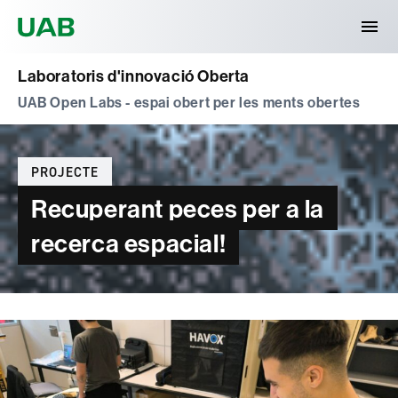
Universitat Autònoma de Barcelona
Laboratoris d'innovació Oberta
UAB Open Labs - espai obert per les ments obertes
Categories
PROJECTE
Recuperant peces per a la
recerca espacial!