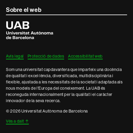
Sobre el web
Universitat
Autònoma
de
Barcelona
Avís legal
Protecció de dades
Accessibilitat web
Som una universitat capdavantera que imparteix una docència
de qualitat i excel·lència, diversificada, multidisciplinària i
flexible, ajustada a les necessitats de la societat i adaptada als
nous models de l'Europa del coneixement. La UAB és
reconeguda internacionalment per la qualitat i el caràcter
innovador de la seva recerca.
© 2026 Universitat Autònoma de Barcelona
Vés a dalt
↑