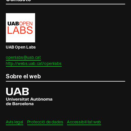
Contacte
i
informació
legal
UAB Open Labs
openlabs@uab.cat
http://webs.uab.cat/openlabs
Sobre el web
Universitat
Autònoma
de
Barcelona
Avís legal
Protecció de dades
Accessibilitat web