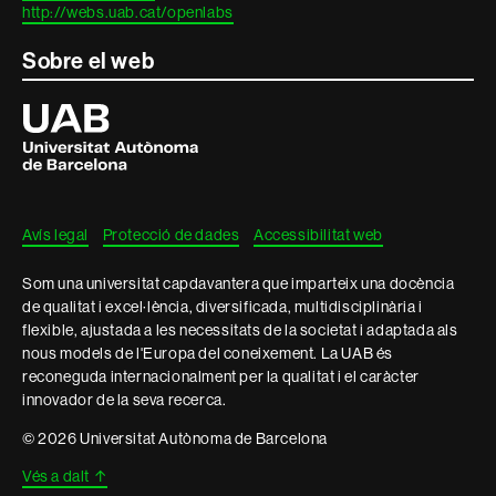
http://webs.uab.cat/openlabs
Sobre el web
Universitat
Autònoma
de
Barcelona
Avís legal
Protecció de dades
Accessibilitat web
Som una universitat capdavantera que imparteix una docència
de qualitat i excel·lència, diversificada, multidisciplinària i
flexible, ajustada a les necessitats de la societat i adaptada als
nous models de l'Europa del coneixement. La UAB és
reconeguda internacionalment per la qualitat i el caràcter
innovador de la seva recerca.
© 2026 Universitat Autònoma de Barcelona
Vés a dalt
↑