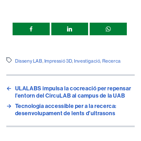
Compartir
esta
página
Etiquetes
Disseny LAB
,
Impressió 3D
,
Investigació
,
Recerca
←
ULALABS impulsa la cocreació per repensar
l’entorn del CircuLAB al campus de la UAB
→
Tecnologia accessible per a la recerca:
desenvolupament de lents d’ultrasons