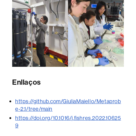
Enllaços
https://github.com/GiuliaMaiello/Metaprob
e-2.1/tree/main
https://doi.org/10.1016/j.fishres.2022.10625
9