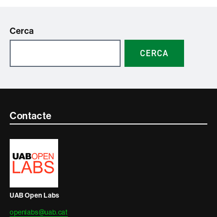
Cerca
CERCA
Contacte
Contacte
i
informació
legal
UAB Open Labs
openlabs@uab.cat