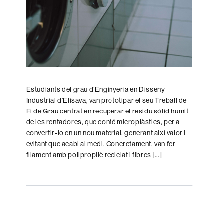
Estudiants del grau d’Enginyeria en Disseny
Industrial d’Elisava, van prototipar el seu Treball de
Fi de Grau centrat en recuperar el residu sòlid humit
de les rentadores, que conté microplàstics, per a
convertir-lo en un nou material, generant així valor i
evitant que acabi al medi. Concretament, van fer
filament amb polipropilè reciclat i fibres […]