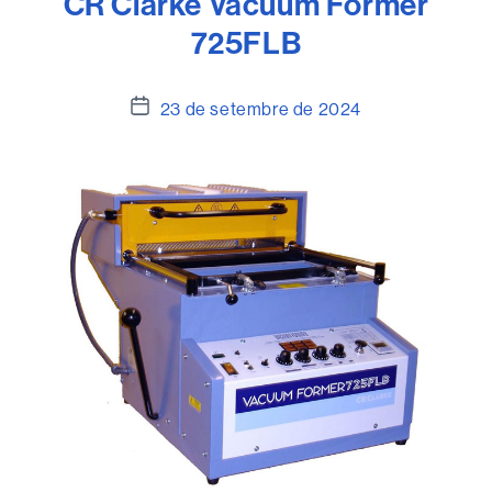
CR Clarke Vacuum Former
725FLB
Data
23 de setembre de 2024
de
l'entrada