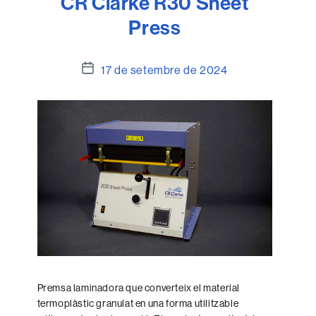
CR Clarke R30 Sheet
Press
Data
17 de setembre de 2024
de
l'entrada
Premsa laminadora que converteix el material
termoplàstic granulat en una forma utilitzable