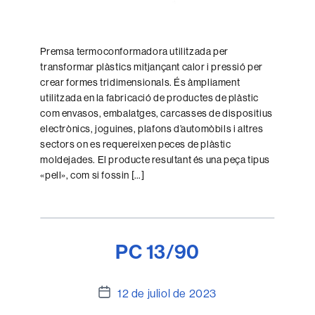
Premsa termoconformadora utilitzada per
transformar plàstics mitjançant calor i pressió per
crear formes tridimensionals. És àmpliament
utilitzada en la fabricació de productes de plàstic
com envasos, embalatges, carcasses de dispositius
electrònics, joguines, plafons d’automòbils i altres
sectors on es requereixen peces de plàstic
moldejades. El producte resultant és una peça tipus
«pell», com si fossin […]
PC 13/90
Data
12 de juliol de 2023
de