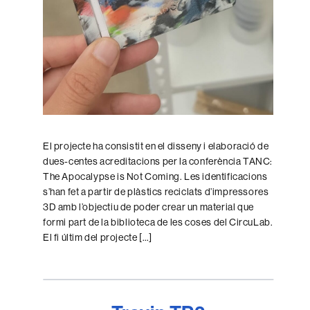
El projecte ha consistit en el disseny i elaboració de
dues-centes acreditacions per la conferència TANC:
The Apocalypse is Not Coming. Les identificacions
s’han fet a partir de plàstics reciclats d’impressores
3D amb l’objectiu de poder crear un material que
formi part de la biblioteca de les coses del CircuLab.
El fi últim del projecte […]