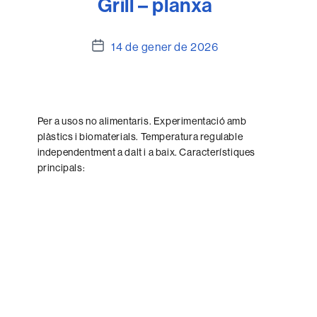
Grill – planxa
Data
14 de gener de 2026
de
l'entrada
Per a usos no alimentaris. Experimentació amb
plàstics i biomaterials. Temperatura regulable
independentment a dalt i a baix. Característiques
principals: