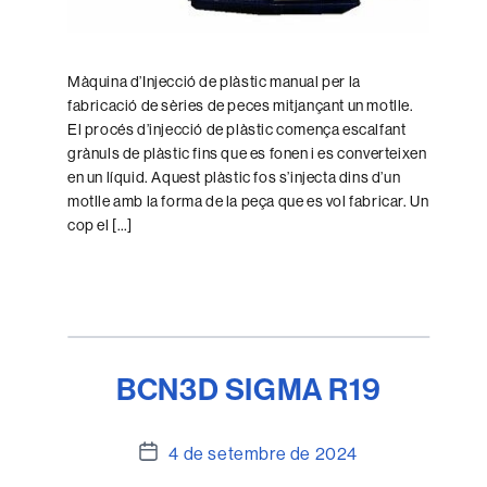
Màquina d’Injecció de plàstic manual per la
fabricació de sèries de peces mitjançant un motlle.
El procés d’injecció de plàstic comença escalfant
grànuls de plàstic fins que es fonen i es converteixen
en un líquid. Aquest plàstic fos s’injecta dins d’un
motlle amb la forma de la peça que es vol fabricar. Un
cop el […]
BCN3D SIGMA R19
Data
4 de setembre de 2024
de