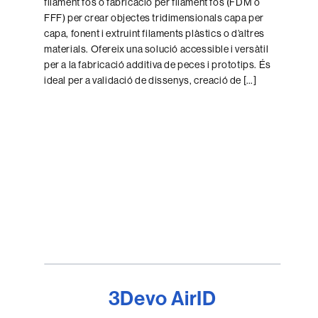
filament fos o fabricació per filament fos (FDM o
FFF) per crear objectes tridimensionals capa per
capa, fonent i extruint filaments plàstics o d’altres
materials. Ofereix una solució accessible i versàtil
per a la fabricació additiva de peces i prototips. És
ideal per a validació de dissenys, creació de […]
3Devo AirID