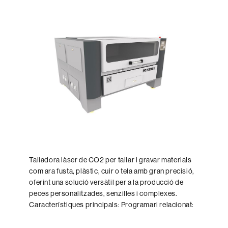
l'entrada
Talladora làser de CO2 per tallar i gravar materials
com ara fusta, plàstic, cuir o tela amb gran precisió,
oferint una solució versàtil per a la producció de
peces personalitzades, senzilles i complexes.
Característiques principals: Programari relacionat: