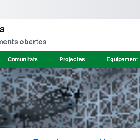
tònoma de Barcelona
ta
 ments obertes
Comunitats
Projectes
Equipament