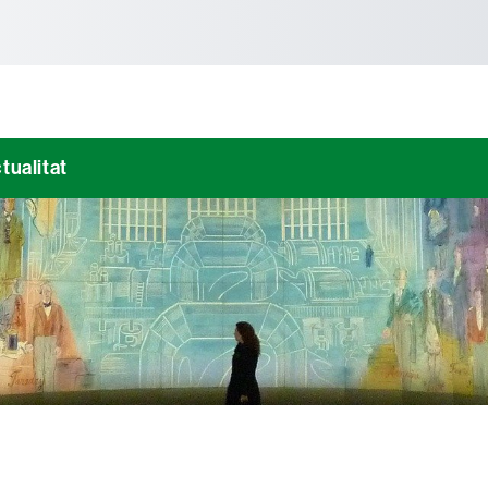
tònoma de Barcelona
tualitat