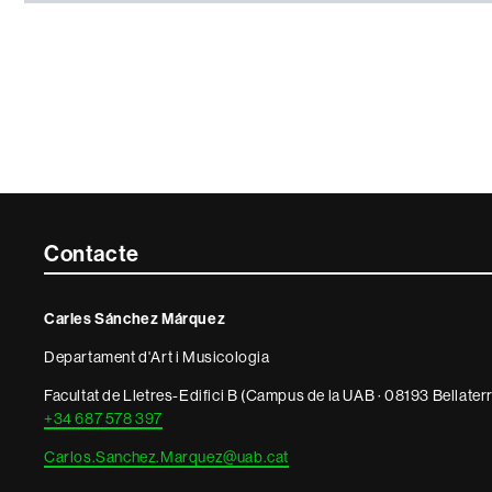
Contacte
Contacte
i
Carles Sánchez Márquez
informació
Departament d'Art i Musicologia
legal
Facultat de Lletres-Edifici B (Campus de la UAB · 08193 Bellater
+34 687 578 397
Carlos.Sanchez.Marquez@uab.cat