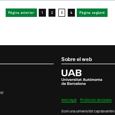
Pàgina anterior
1
2
3
4
Pàgina següent
Sobre el web
Universitat
Autònoma
de
Barcelona
ra)
Avís legal
Protecció de dades
Som una universitat capdavantera 