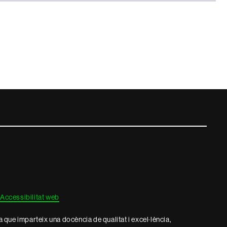
Accessibilitat web
que imparteix una docència de qualitat i excel·lència,