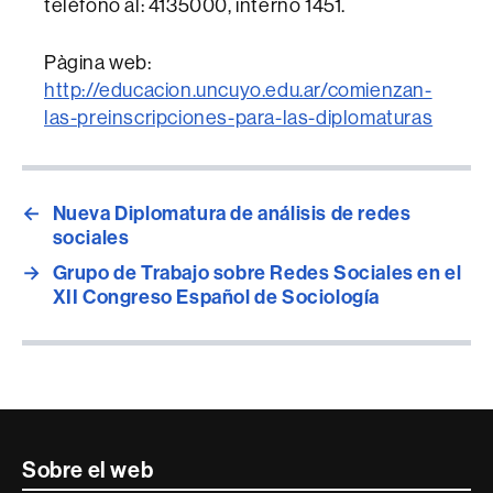
teléfono al: 4135000, interno 1451.
Pàgina web:
http://educacion.uncuyo.edu.ar/comienzan-
las-preinscripciones-para-las-diplomaturas
←
Nueva Diplomatura de análisis de redes
sociales
→
Grupo de Trabajo sobre Redes Sociales en el
XII Congreso Español de Sociología
Contacte
Sobre el web