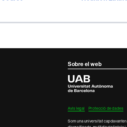
Sobre el web
Universitat
Autònoma
de
Barcelona
Avís legal
Protecció de dades
Som una universitat capdavantera 
diversificada, multidisciplinària i