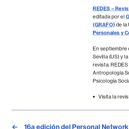
REDES – Revist
editada por el
G
(GRAFO)
de la
Personales y 
En septiembre d
Sevilla (US) y 
revista. REDES 
Antropología So
Psicología Socia
Visita la revi
←
16a edición del Personal Networ