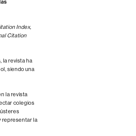
las
tation Index
,
al Citation
 la revista ha
ol, siendo una
n la revista
ectar colegios
clústeres
y representar la