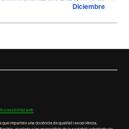
Diciembre
Accessibilitat web
que imparteix una docència de qualitat i excel·lència,
 flexible, ajustada a les necessitats de la societat i adaptada als