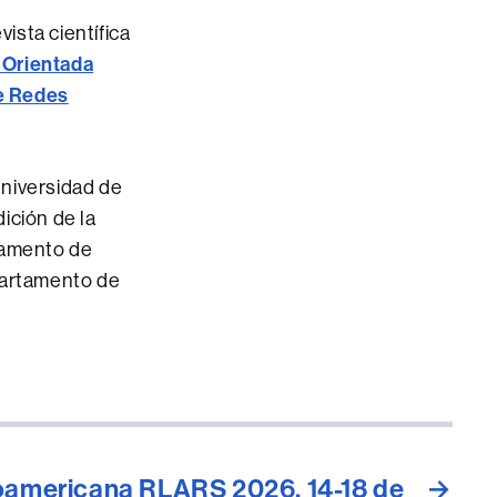
vista científica
 Orientada
e Redes
Universidad de
ición de la
tamento de
partamento de
oamericana RLARS 2026, 14-18 de
→