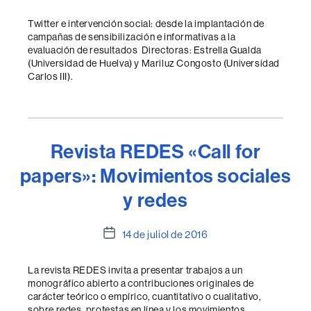
de
l'entrada
Twitter e intervención social: desde la implantación de
campañas de sensibilización e informativas a la
evaluación de resultados Directoras: Estrella Gualda
(Universidad de Huelva) y Mariluz Congosto (Universidad
Carlos III).
Revista REDES «Call for
papers»: Movimientos sociales
y redes
Data
14 de juliol de 2016
de
l'entrada
La revista REDES invita a presentar trabajos a un
monográfico abierto a contribuciones originales de
carácter teórico o empírico, cuantitativo o cualitativo,
sobre redes, protestas en línea y los movimientos