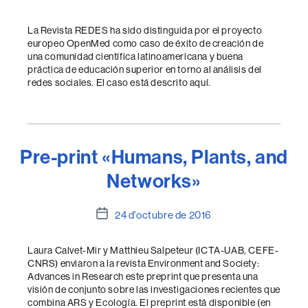
de
l'entrada
La Revista REDES ha sido distinguida por el proyecto
europeo OpenMed como caso de éxito de creación de
una comunidad científica latinoamericana y buena
práctica de educación superior en torno al análisis del
redes sociales. El caso está descrito aquí.
Pre-print «Humans, Plants, and
Networks»
Data
24 d'octubre de 2016
de
l'entrada
Laura Calvet-Mir y Matthieu Salpeteur (ICTA-UAB, CEFE-
CNRS) enviaron a la revista Environment and Society:
Advances in Research este preprint que presenta una
visión de conjunto sobre las investigaciones recientes que
combina ARS y Ecología. El preprint está disponible (en