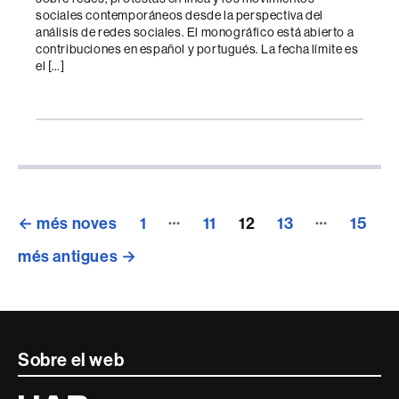
sociales contemporáneos desde la perspectiva del
análisis de redes sociales. El monográfico está abierto a
contribuciones en español y portugués. La fecha límite es
el […]
Paginació
…
…
←
més noves
1
11
12
13
15
de
més antigues
→
les
entrades
Contacte
Sobre el web
i
Universitat