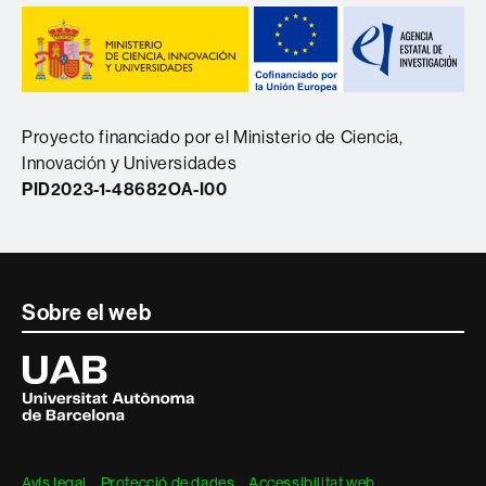
Proyecto financiado por el Ministerio de Ciencia,
Innovación y Universidades
PID2023-1-48682OA-I00
Contacte
Sobre el web
i
Universitat
Autònoma
informació
de
Barcelona
legal
Avís legal
Protecció de dades
Accessibilitat web