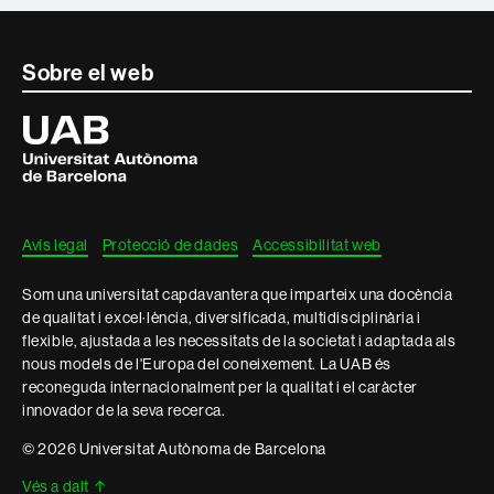
Contacte
Sobre el web
i
Universitat
Autònoma
informació
de
Barcelona
legal
Avís legal
Protecció de dades
Accessibilitat web
Som una universitat capdavantera que imparteix una docència
de qualitat i excel·lència, diversificada, multidisciplinària i
flexible, ajustada a les necessitats de la societat i adaptada als
nous models de l'Europa del coneixement. La UAB és
reconeguda internacionalment per la qualitat i el caràcter
innovador de la seva recerca.
© 2026 Universitat Autònoma de Barcelona
Vés a dalt
↑