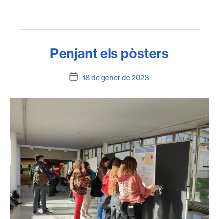
Penjant els pòsters
Data
18 de gener de 2023
de
l'entrada