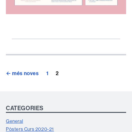
Paginació
←
més noves
1
2
de
les
entrades
CATEGORIES
General
Pòsters Curs 2020-21