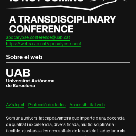
apocalypse.conference@uab.cat
https://webs.uab.cat/apocalypse-conf
Sobre el web
Universitat
Autònoma
de
Barcelona
Avís legal
Protecció de dades
Accessibilitat web
Som una universitat capdavantera que imparteix una docència
de qualitat i excel·lència, diversificada, multidisciplinària i
flexible, ajustada a les necessitats de la societat i adaptada als