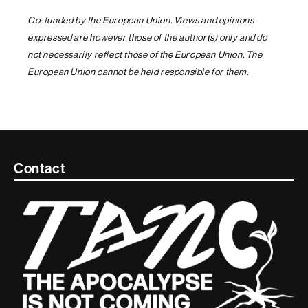
Co-funded by the European Union. Views and opinions
expressed are however those of the author(s) only and do
not necessarily reflect those of the European Union. The
European Union cannot be held responsible for them.
Contacte
Contact
i
informació
legal