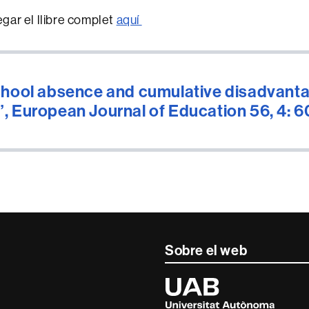
gar el llibre complet
aquí
chool absence and cumulative disadvantag
, European Journal of Education 56, 4: 6
Sobre el web
Universitat
Autònoma
de