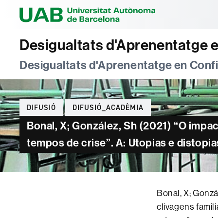
Universitat Au
Desigualtats d'Aprenentatge 
Desigualtats d'Aprenentatge en Con
Categories
DIFUSIÓ
DIFUSIÓ_ACADÈMIA
Bonal, X; González, Sh (2021) “O impa
tempos de crise”. A: Utopias e distop
Bonal, X; Gonz
clivagens famil