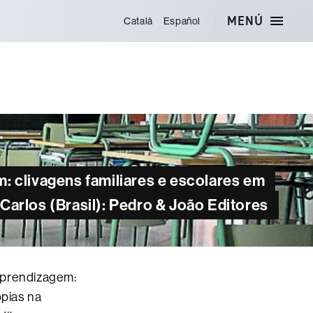
MENÚ
Català
Español
: clivagens familiares e escolares em
arlos (Brasil): Pedro & João Editores
aprendizagem:
opias na