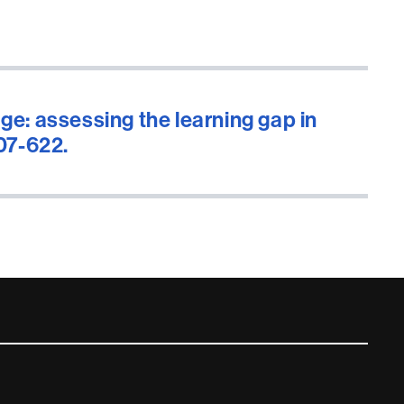
e: assessing the learning gap in
07-622.