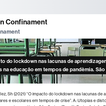
tònoma de Barcelona
en Confinament
finament
cto do lockdown nas lacunas de aprendizagem
ias na educação em tempos de pandèmia. São C
ález, Sh (2021) “O impacto do lockdown nas lacunas de 
iares e escolares em tempos de crise”. A: Utopias e dist