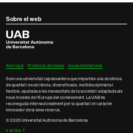
Contacte
Sobre el web
i
Universitat
Autònoma
informació
de
Barcelona
legal
Avís legal
Protecció de dades
Accessibilitat web
Som una universitat capdavantera que imparteix una docència
de qualitat i excel·lència, diversificada, multidisciplinària i
flexible, ajustada a les necessitats de la societat i adaptada als
nous models de l'Europa del coneixement. La UAB és
reconeguda internacionalment per la qualitat i el caràcter
innovador de la seva recerca.
© 2026 Universitat Autònoma de Barcelona
Ir arriba
↑