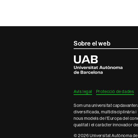
Sobre el web
Universitat
Autònoma
de
Barcelona
Avís legal
Protecció de dades
Som una universitat capdavantera 
diversificada, multidisciplinària i
nous models de l'Europa del con
qualitat i el caràcter innovador d
© 2026 Universitat Autònoma de