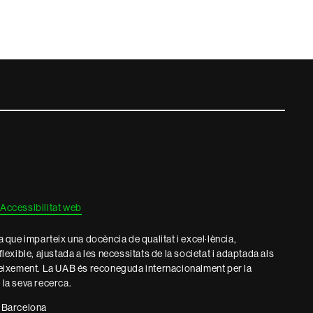
Accessibilitat web
que imparteix una docència de qualitat i excel·lència,
 flexible, ajustada a les necessitats de la societat i adaptada als
eixement. La UAB és reconeguda internacionalment per la
e la seva recerca.
 Barcelona