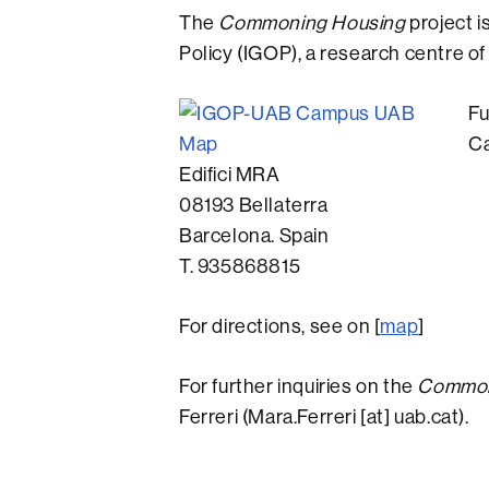
The
Commoning Housing
project i
Policy (IGOP), a research centre o
Fu
C
Edifici MRA
08193 Bellaterra
Barcelona. Spain
T. 935868815
For directions, see on [
map
]
For further inquiries on the
Common
Ferreri (Mara.Ferreri [at] uab.cat).