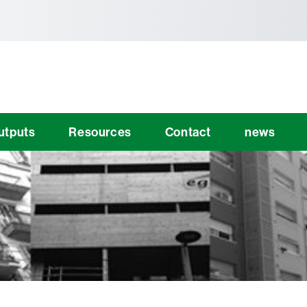
tònoma de Barcelona
utputs
Resources
Contact
news