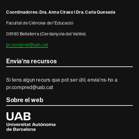
i
Coordinadores: Dra. Anna Ciraso i Dra. Carla Quesada
informació
Facultat de Ciències de l’Educació
legal
08193 Bellaterra (Cerdanyola del Vallès)
pr.compred@uab.cat
Envia'ns recursos
Si tens algun recurs que pot ser útil, envia'ns-ho a
pr.compred@uab.cat
Sobre el web
Universitat
Autònoma
de
Barcelona