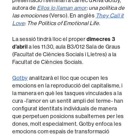
presentació i seminari a càrrec d’Alva Gotby,
autora de
Ellos lo llaman amor
: una política de
las emociones
(Verso). En anglès
They Call it
Love
: The Politics of Emotional Life.
La sessió tindrà lloc el proper
dimecres 3
d’abril
a les 11:30, aula B3/012 Sala de Graus
(Facultat de Ciències Socials i Lletres) a la
Facultat de Ciències Socials.
Gotby
analitzarà el lloc que ocupen les
emocions en la reproducció del capitalisme, i
la manera en què les tasques vinculades a la
cura -l’amor en un sentit ampli del terme- han
configurat identitats individuals de manera
que perpetuen posicions subalternes per les
dones, molt especialment. Gotby enfoca les
emocions com espais de transformació