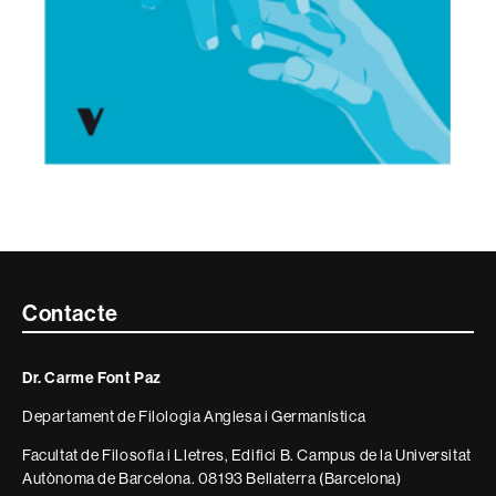
Contacte
Contacte
i
Dr. Carme Font Paz
informació
Departament de Filologia Anglesa i Germanística
legal
Facultat de Filosofia i Lletres, Edifici B. Campus de la Universitat
Autònoma de Barcelona. 08193 Bellaterra (Barcelona)