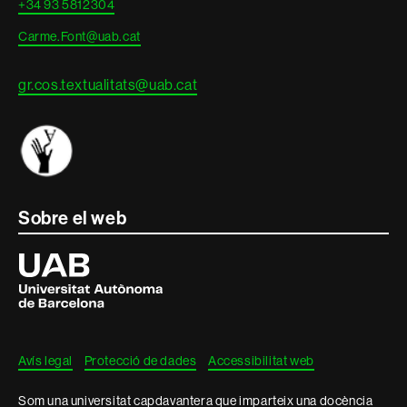
+34 93 5812304
Carme.Font@uab.cat
gr.cos.textualitats@uab.cat
Sobre el web
Universitat
Autònoma
de
Barcelona
Avís legal
Protecció de dades
Accessibilitat web
Som una universitat capdavantera que imparteix una docència