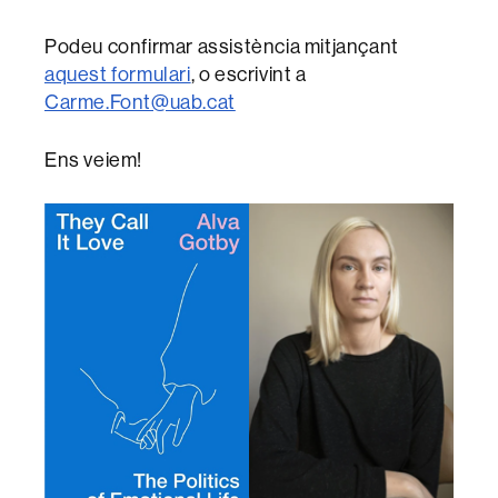
Podeu confirmar assistència mitjançant
aquest formulari
, o escrivint a
Carme.Font@uab.cat
Ens veiem!