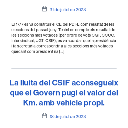
Data
31 de juliol de 2023
de
l'entrada
El 17/7 es va constituir el CE del PDI-L com resultat de les
eleccions del passat juny. Tenint en compte els resultat de
les seccions més votades (per ordre de vots CGT, CCOO,
Intersindical, UGT, CSIF), es va acordar que la presidència
i la secretaria correspondria a les seccions més votades
quedant com president na […]
La lluita del CSIF aconsegueix
que el Govern pugi el valor del
Km. amb vehicle propi.
Data
18 de juliol de 2023
de