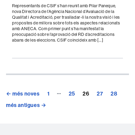
l'entrada
Representants de CSIF s’han reunit amb Pilar Paneque,
nova Directora de l’Agència Nacional d’Avaluació de la
Qualitat i Acreditació, per traslladar-li la nostra visió i les
propostes de millora sobre tots els aspectes relacionats
amb ANECA. Com primer punt s’ha manifestat la
preocupació sobre l’aprovació del RD d’acreditacions
abans de les eleccions. CSIF coincideix amb […]
Paginació
…
←
més noves
1
25
26
27
28
de
més antigues
→
les
entrades