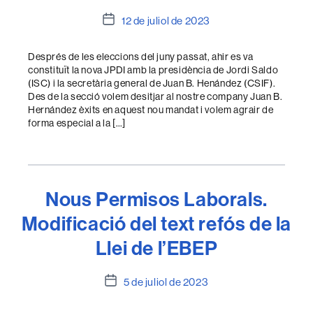
Data
12 de juliol de 2023
de
l'entrada
Després de les eleccions del juny passat, ahir es va
constituït la nova JPDI amb la presidència de Jordi Saldo
(ISC) i la secretària general de Juan B. Henández (CSIF).
Des de la secció volem desitjar al nostre company Juan B.
Hernández èxits en aquest nou mandat i volem agrair de
forma especial a la […]
Nous Permisos Laborals.
Modificació del text refós de la
Llei de l’EBEP
Data
5 de juliol de 2023
de
l'entrada