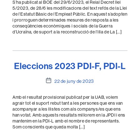
S’ha publicat al BOE del 29/6/2023, el Reial Decret llei
5/2023, de 28/6 les modificacions del text refós de la Llei
de l’Estatut Bàsic de l’Empleat Públic. En aquest s’adopten
i prorroguen determinades mesures de resposta a les
conseqüències econòmiques i socials de la Guerra
d’Ucraïna, de suport a la reconstrucció de l’illa de La […]
Eleccions 2023 PDI-F, PDI-L
Data
22 de juny de 2023
de
l'entrada
Amb el resultat provisional publicat per la UAB, volem
agrair tot el suport rebut tant a les persones que ens van
acompanyar a les llistes com als companys/es que ens
han votat. Amb aquests resultats millorem en la JPDI i ens
mantenim en la PDI-L amb el nombre de representants.
Som conscients que queda molta […]