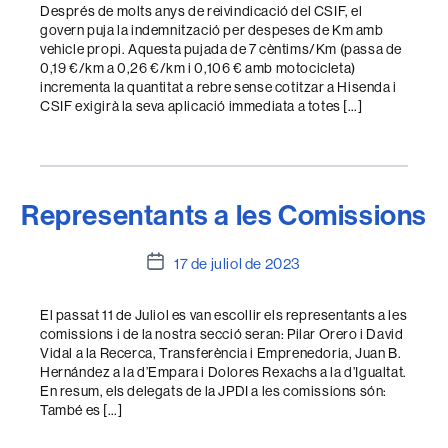
l'entrada
Després de molts anys de reivindicació del CSIF, el
govern puja la indemnització per despeses de Km amb
vehicle propi. Aquesta pujada de 7 cèntims/Km (passa de
0,19 €/km a 0,26 €/km i 0,106 € amb motocicleta)
incrementa la quantitat a rebre sense cotitzar a Hisenda i
CSIF exigirà la seva aplicació immediata a totes […]
Representants a les Comissions
Data
17 de juliol de 2023
de
l'entrada
El passat 11 de Juliol es van escollir els representants a les
comissions i de la nostra secció seran: Pilar Orero i David
Vidal a la Recerca, Transferència i Emprenedoria, Juan B.
Hernández a la d’Empara i Dolores Rexachs a la d’Igualtat.
En resum, els delegats de la JPDI a les comissions són:
També es […]