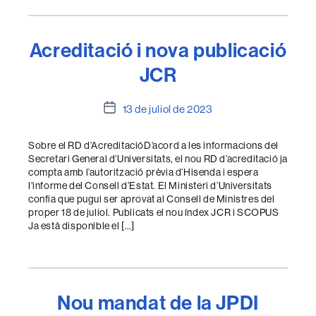
Acreditació i nova publicació
JCR
Data
13 de juliol de 2023
de
l'entrada
Sobre el RD d’AcreditacióD’acord a les informacions del
Secretari General d’Universitats, el nou RD d’acreditació ja
compta amb l’autorització prèvia d’Hisenda i espera
l’informe del Consell d’Estat. El Ministeri d’Universitats
confia que pugui ser aprovat al Consell de Ministres del
proper 18 de juliol. Publicats el nou índex JCR i SCOPUS
Ja està disponible el […]
Nou mandat de la JPDI