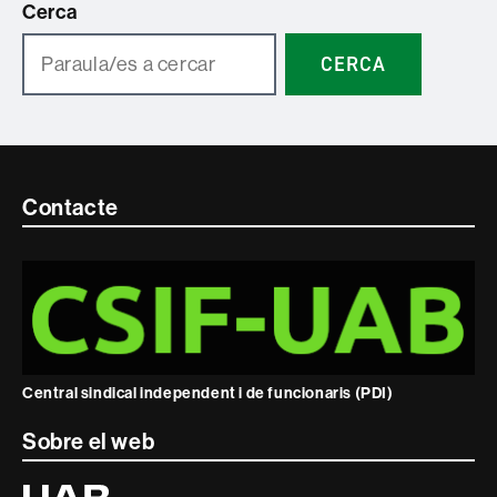
Cerca
CERCA
Contacte
Contacte
i
informació
legal
Central sindical independent i de funcionaris (PDI)
Sobre el web
Universitat