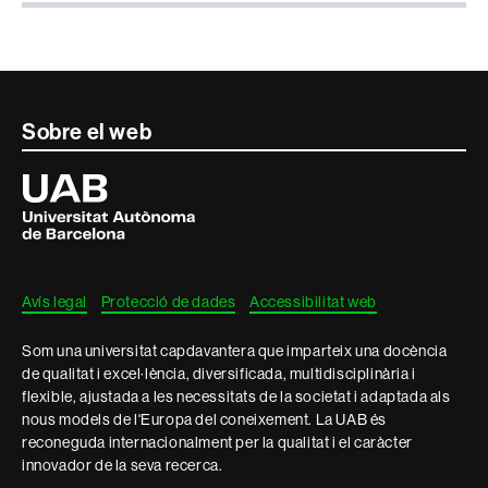
Contacte
Sobre el web
i
Universitat
Autònoma
informació
de
Barcelona
legal
Avís legal
Protecció de dades
Accessibilitat web
Som una universitat capdavantera que imparteix una docència
de qualitat i excel·lència, diversificada, multidisciplinària i
flexible, ajustada a les necessitats de la societat i adaptada als
nous models de l'Europa del coneixement. La UAB és
reconeguda internacionalment per la qualitat i el caràcter
innovador de la seva recerca.