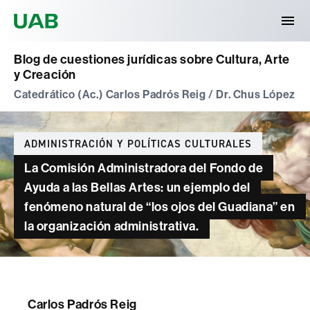
Universitat Autònoma de Barcelona
Blog de cuestiones jurídicas sobre Cultura, Arte
y Creación
Catedrático (Ac.) Carlos Padrós Reig / Dr. Chus López
Categories
ADMINISTRACIÓN Y POLÍTICAS CULTURALES
La Comisión Administradora del Fondo de
Ayuda a las Bellas Artes: un ejemplo del
fenómeno natural de “los ojos del Guadiana” en
la organización administrativa.
Carlos Padrós Reig