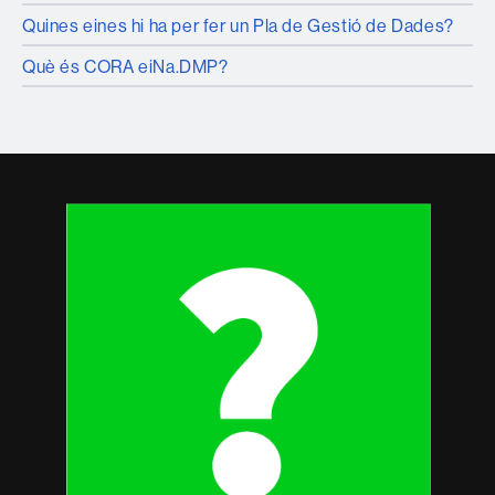
Quines eines hi ha per fer un Pla de Gestió de Dades?
Què és CORA eiNa.DMP?
Contacte
i
informació
legal