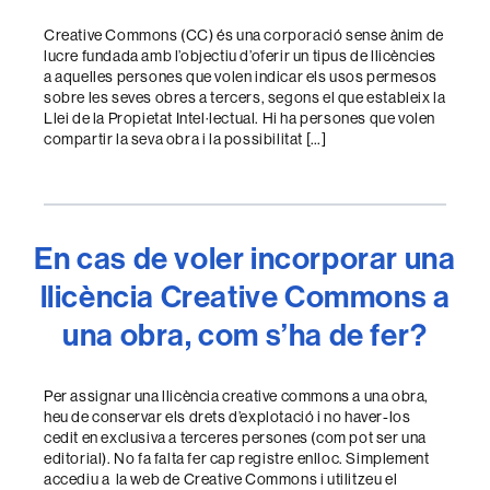
Creative Commons (CC) és una corporació sense ànim de
lucre fundada amb l’objectiu d’oferir un tipus de llicències
a aquelles persones que volen indicar els usos permesos
sobre les seves obres a tercers, segons el que estableix la
Llei de la Propietat Intel·lectual. Hi ha persones que volen
compartir la seva obra i la possibilitat […]
En cas de voler incorporar una
llicència Creative Commons a
una obra, com s’ha de fer?
Per assignar una llicència creative commons a una obra,
heu de conservar els drets d’explotació i no haver-los
cedit en exclusiva a terceres persones (com pot ser una
editorial). No fa falta fer cap registre enlloc. Simplement
accediu a la web de Creative Commons i utilitzeu el