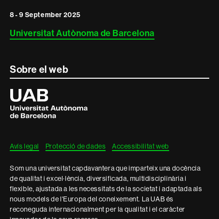
8 - 9 September 2025
Universitat Autònoma de Barcelona
Sobre el web
Universitat
Autònoma
de
Barcelona
Avís legal
Protecció de dades
Accessibilitat web
Som una universitat capdavantera que imparteix una docència
de qualitat i excel·lència, diversificada, multidisciplinària i
flexible, ajustada a les necessitats de la societat i adaptada als
nous models de l'Europa del coneixement. La UAB és
reconeguda internacionalment per la qualitat i el caràcter