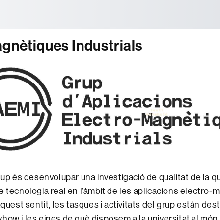
tònoma de Barcelona
gnètiques Industrials
rup és desenvolupar una investigació de qualitat de la qu
e tecnologia real en l’àmbit de les aplicacions electro
aquest sentit, les tasques i activitats del grup están des
how i les eines de què disposem a la universitat al món i