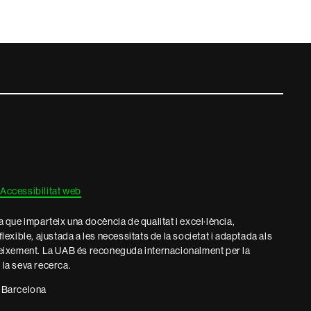
Accessibilitat web
que imparteix una docència de qualitat i excel·lència,
 flexible, ajustada a les necessitats de la societat i adaptada als
eixement. La UAB és reconeguda internacionalment per la
e la seva recerca.
 Barcelona