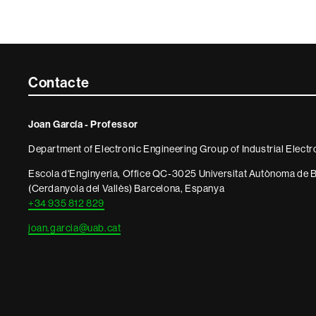
Contacte
Contacte
i
Joan García - Professor
informació
Department of Electronic Engineering Group of Industrial Elec
legal
Escola d'Enginyeria, Office QC-3025 Universitat Autònoma de B
(Cerdanyola del Vallès) Barcelona, Espanya
+34 935 812 829
joan.garcia@uab.cat