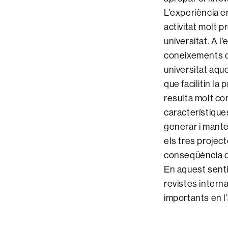
L’experiència e
activitat molt 
universitat. A l’
coneixements de 
universitat aqu
que facilitin la
resulta molt c
característique
generar i manten
els tres projec
conseqüència di
En aquest senti
revistes intern
importants en l’