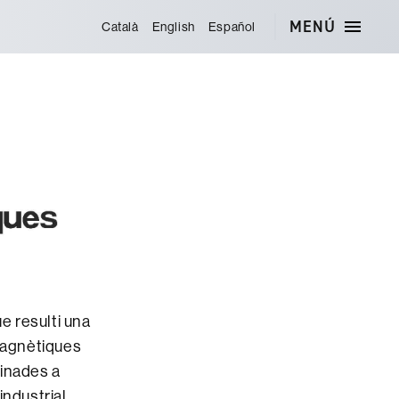
MENÚ
Català
English
Español
e resulti una
-magnètiques
tinades a
ndustrial.