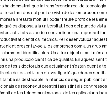
ns ha demostrat que la transferència real de tecnologia
profitosa tant des del punt de vista de les empreses com 
empresa li resulta molt útil poder treure profit de les eine
què es disposa a la universitat, i des del punt de vista 
estes activitats es poden convertir en una important fo
 productivitat científica i tècnica. Per desenvolupar aques
onvenient presentar-se a les empreses com a un grup a
s clarament identificables. Un altre objectiu molt més 
ir una producció científica de qualitat. En aquest sentit
tes de tesis doctorals que actualment s’estan duent a t
recta de les activitats d’investigació que donen sentit 
t també és destacable la intenció de seguir publicant e
acionals de reconegut prestigi i assistint als congresso
àmbit de les telecomunicacions i de les aplicacions indus