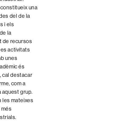
 constitueix una
des del de la
s i els
de la
nt de recursos
tes activitats
mb unes
acadèmic és
, cal destacar
erme, com a
a aquest grup.
n les mateixes
s més
trials.