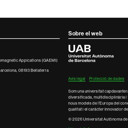
Sobre el web
Universitat
Autònoma
de
Barcelona
tromagnetic Appications (GAEMI)
arcelona, 08193 Bellaterra
Avís legal
Protecció de dades
Som una universitat capdavantera 
diversificada, multidisciplinària i
nous models de l'Europa del con
qualitat i el caràcter innovador d
© 2026 Universitat Autònoma de