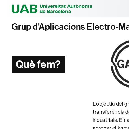
Universitat Au
Grup d'Aplicacions Electro-Ma
Què fem?
L’objectiu del g
transferència d
industrials. En 
apropar el know