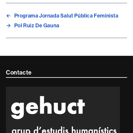
←
Programa Jornada Salut Pública Feminista
→
Pol Ruiz De Gauna
Contacte
Contacte
i
informació
legal