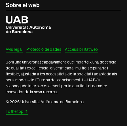
Sobre el web
Universitat
Autònoma
de
Barcelona
Avís legal
Protecció de dades
Accessibilitat web
Som una universitat capdavantera que imparteix una docència
de qualitat i excel·lència, diversificada, multidisciplinària i
flexible, ajustada a les necessitats de la societat i adaptada als
nous models de l'Europa del coneixement. La UAB és
reconeguda internacionalment per la qualitat i el caràcter
innovador de la seva recerca.
© 2026 Universitat Autònoma de Barcelona
To the top
↑