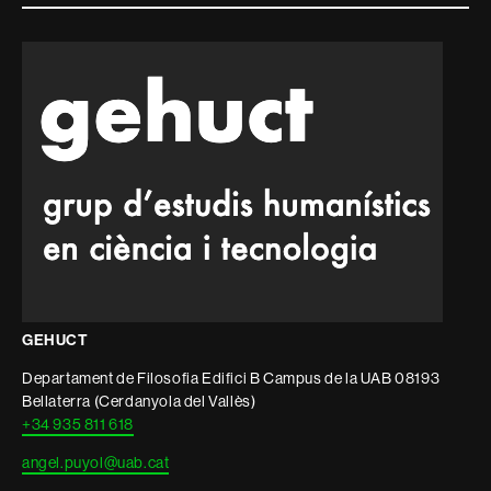
i
informació
legal
GEHUCT
Departament de Filosofia Edifici B Campus de la UAB 08193
Bellaterra (Cerdanyola del Vallès)
+34 935 811 618
angel.puyol@uab.cat