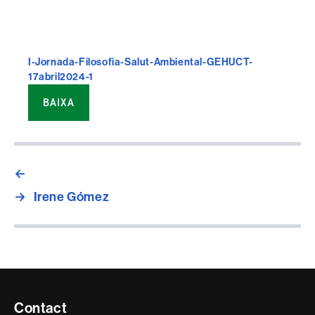
I-Jornada-Filosofia-Salut-Ambiental-GEHUCT-
17abril2024-1
BAIXA
←
→
Irene Gómez
Contacte
Contact