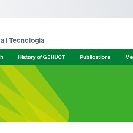
tònoma de Barcelona
a i Tecnologia
ch
History of GEHUCT
Publications
Me