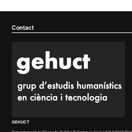
Contacte
Contact
i
informació
legal
GEHUCT