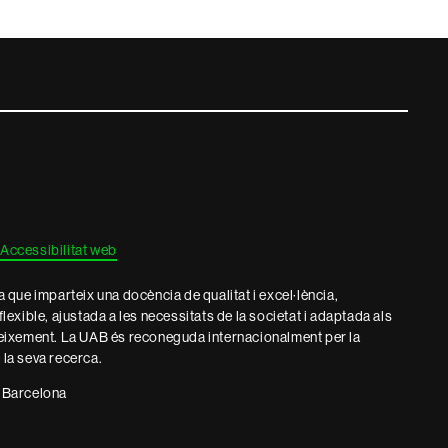
Accessibilitat web
que imparteix una docència de qualitat i excel·lència,
 flexible, ajustada a les necessitats de la societat i adaptada als
eixement. La UAB és reconeguda internacionalment per la
e la seva recerca.
 Barcelona