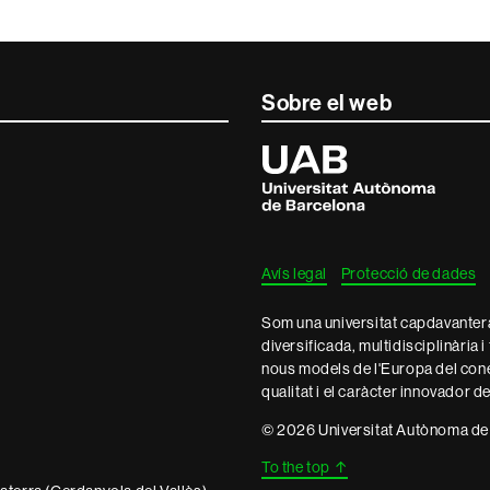
Sobre el web
Universitat
Autònoma
de
Barcelona
Avís legal
Protecció de dades
Som una universitat capdavantera 
diversificada, multidisciplinària i
nous models de l'Europa del con
qualitat i el caràcter innovador d
© 2026 Universitat Autònoma de
To the top
↑