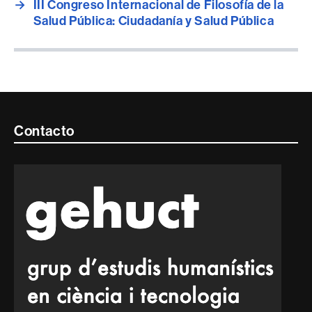
→
III Congreso Internacional de Filosofía de la
Salud Pública: Ciudadanía y Salud Pública
Contacte
Contacto
i
informació
legal