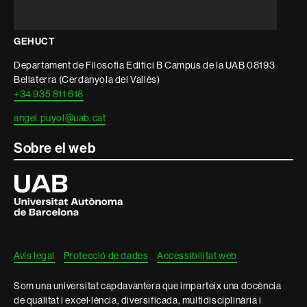
GEHUCT
Departament de Filosofia Edifici B Campus de la UAB 08193
Bellaterra (Cerdanyola del Vallès)
+34 935 811 618
angel.puyol@uab.cat
Sobre el web
Universitat
Autònoma
de
Barcelona
Avís legal
Protecció de dades
Accessibilitat web
Som una universitat capdavantera que imparteix una docència
de qualitat i excel·lència, diversificada, multidisciplinària i