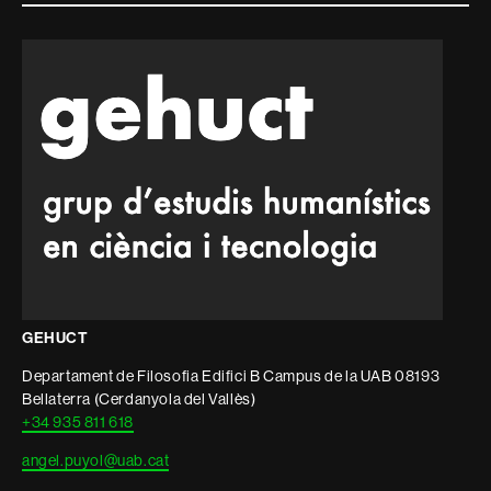
i
informació
legal
GEHUCT
Departament de Filosofia Edifici B Campus de la UAB 08193
Bellaterra (Cerdanyola del Vallès)
+34 935 811 618
angel.puyol@uab.cat