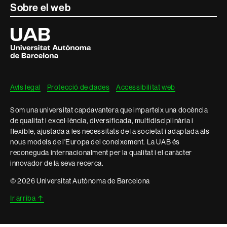
Sobre el web
Universitat
Autònoma
de
Barcelona
Avís legal
Protecció de dades
Accessibilitat web
Som una universitat capdavantera que imparteix una docència
de qualitat i excel·lència, diversificada, multidisciplinària i
flexible, ajustada a les necessitats de la societat i adaptada als
nous models de l'Europa del coneixement. La UAB és
reconeguda internacionalment per la qualitat i el caràcter
innovador de la seva recerca.
© 2026 Universitat Autònoma de Barcelona
Ir arriba
↑