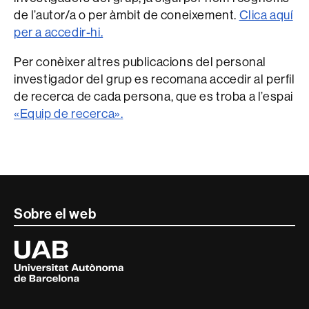
de l’autor/a o per àmbit de coneixement.
Clica aquí
per a accedir-hi.
Per conèixer altres publicacions del personal
investigador del grup es recomana accedir al perfil
de recerca de cada persona, que es troba a l’espai
«Equip de recerca».
Contacte
Sobre el web
i
Universitat
Autònoma
informació
de
Barcelona
legal