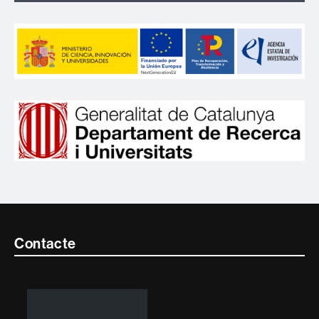
Contacte
Contacte
i
informació