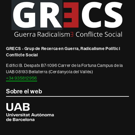
legal
GRECS - Grup de Recerca en Guerra, Radicalisme Polític i
Conflicte Social
Edifici B. Despatx B7-1096 Carrer de la Fortuna Campus de la
UAB 08193 Bellaterra (Cerdanyola del Vallès)
+34 935812956
Sobre el web
Universitat
Autònoma
de
Barcelona