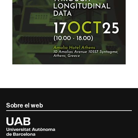
Contacte
Sobre el web
i
Universitat
Autònoma
informació
de
Barcelona