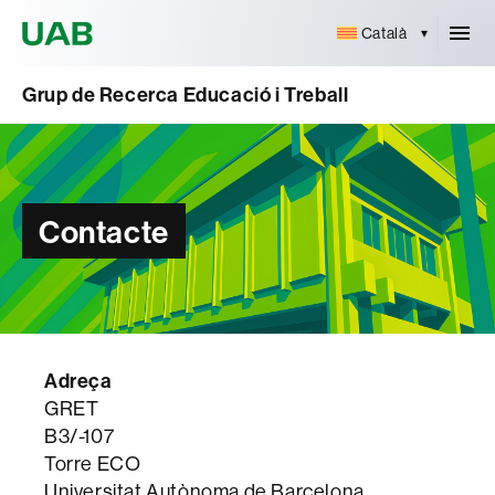
Universitat Autònoma de Barcelona
Català
Grup de Recerca Educació i Treball
Contacte
Adreça
GRET
B3/-107
Torre ECO
Universitat Autònoma de Barcelona