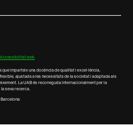
Accessibilitat web
que imparteix una docència de qualitat i excel·lència,
 flexible, ajustada a les necessitats de la societat i adaptada als
eixement. La UAB és reconeguda internacionalment per la
e la seva recerca.
 Barcelona