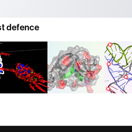
tònoma de Barcelona
st defence