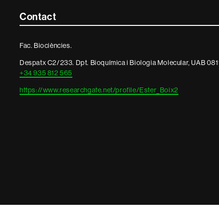
Contacte
Contact
i
Fac. Biociències.
informació
Despatx C2/233. Dpt. Bioquímica i Biologia Molecular, UAB 081
legal
+34 935 812 565
https://www.researchgate.net/profile/Ester_Boix2