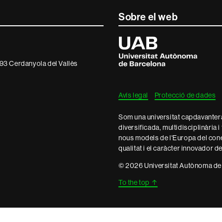
Sobre el web
Universitat
Autònoma
de
Barcelona
93 Cerdanyola del Vallès
Avís legal
Protecció de dades
Som una universitat capdavantera 
diversificada, multidisciplinària i
nous models de l'Europa del con
qualitat i el caràcter innovador d
© 2026 Universitat Autònoma de
To the top
↑