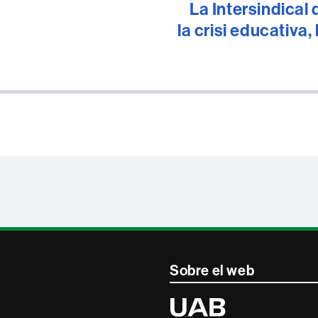
La Intersindical
la crisi educativa,
Sobre el web
Universitat
Autònoma