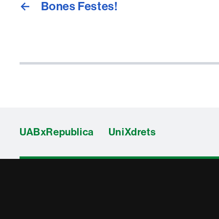
←
Bones Festes!
UABxRepublica
UniXdrets
Contacte
i