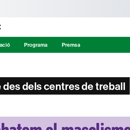
tònoma de Barcelona
C
ació
Programa
Premsa
es dels centres de treball