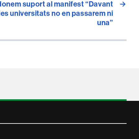
 donem suport al manifest “Davant
→
 les universitats no en passarem ni
una”